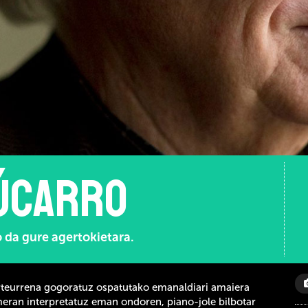
úcarro
o da gure agertokietara.
rteurrena gogoratuz ospatutako emanaldiari amaiera
eran interpretatuz eman ondoren, piano-jole bilbotar