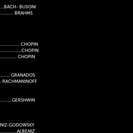
BACH- BUSONI
…………… BRAHMS
…………………… CHOPIN
………………………CHOPIN
……………… CHOPIN
………… GRANADOS
 RACHMANINOFF
…………GERSHWIN
IZ-GODOWSKY
………………ALBENIZ