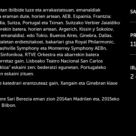
an ibilbide luze eta arrakastatsuan, emanaldiak
SA
 eraman dute, horien artean, AEB, Espainia, Frantzia;
dia, Suitza, Portugal eta Txinan. Suitzako Verbier Jaialdiko
rekin batera, horien artean, Argerich, Kissin y Sokolov,
P
emanaldia), edo Tokio, Buenos Aires, Ginebra, Dallas,
taletan erdietsitakoei, bakarlari gisa Royal Philarmonic,
1
 Nashville Symphony eta Monterrey Symphony AEBn,
 Sinfonikoa, RTVE Orkestra eta abarrekin batera
orretaz gain, Lisboako Teatro Nacional San Carlos
loa” eskaini zen; bederatzi egunetan, Portugaleko
I
n eskaini zituen.
2
 katedrari erantzuteaz gain, Xangain eta Ginebran klase
bere Sari Berezia eman zion 2014an Madrilen eta, 2015eko
 Bilbon.