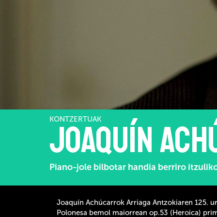
KONTZERTUAK
Joaquín Ach
Piano-jole bilbotar handia berriro itzulik
Joaquín Achúcarrok Arriaga Antzokiaren 125. u
Polonesa bemol maiorrean op.53 (Heroica) prim