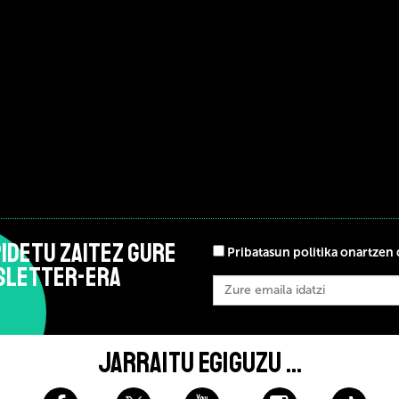
IDETU ZAITEZ GURE
Pribatasun politika onartzen 
SLETTER-ERA
JARRAITU EGIGUZU ...