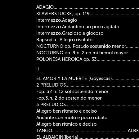
ADAGIO………………………………………………………………
KLAVIERSTUCKE, op. 119………………………………
Intermezzo.Adagio
Intermezzo.Andantino un poco agitato
Intermezzo.Grazioso e giocoso
Rapsodia.-Allegro risoluto
NOCTURNO op. Post.do sostenido menor…
NOCTURNO op. 9 n. 2 en mi bemol mayor
POLONESA HEROICA op. 53…………………………
II
EL AMOR Y LA MUERTE (Goyescas)………………
2 PRELUDIOS……………………………………………………
-op. 32 n. 12 sol sostenido menor
-op.3.n. 2 do sostenido menor
3 PRELUDIOS…………………………………………………
Allegro ben ritmato e deciso
Andante con moto e poco rubato
Allegro ben rítmico e deciso
TANGO…………………………………………………… ALBEN
EL ALBAICIN(Iberia)………………………………………