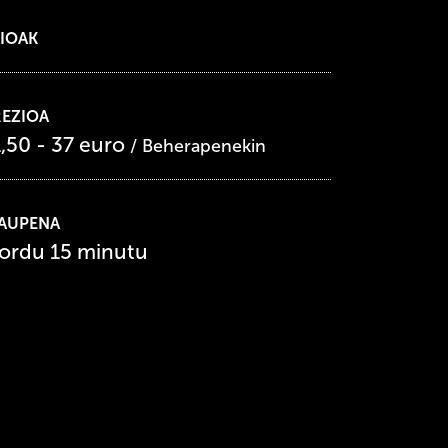
IOAK
REZIOA
1,50 - 37 euro
/ Beherapenekin
RAUPENA
 ordu 15 minutu