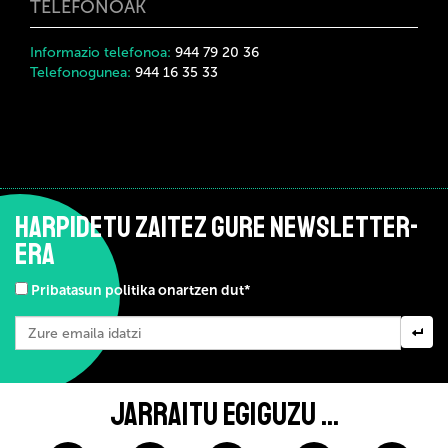
TELEFONOAK
Informazio telefonoa
:
944 79 20 36
Telefonogunea
:
944 16 35 33
HARPIDETU ZAITEZ GURE NEWSLETTER-
ERA
Pribatasun politika onartzen dut*
JARRAITU EGIGUZU ...