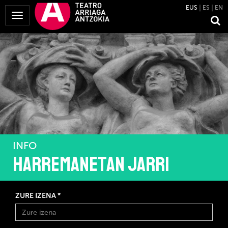
EUS
ES
EN
Menua
erakutsi
INFO
Harremanetan jarri
ZURE IZENA *