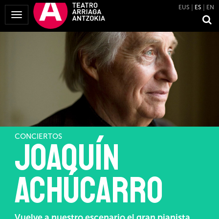
EUS
ES
EN
Mostrar
Menú
CONCIERTOS
Joaquín
Achúcarro
Vuelve a nuestro escenario el gran pianista