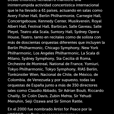
ininterrumpida actividad concertistica internacional
que le ha llevado a 61 países, actuando en salas como
Avery Fisher Hall, Berlin Philharmonie, Carnegie Hall,
Concertgebouw, Kennedy Center, Musikverein, Royal
Albert Hall, Festival Hall, Barbican, Salle Gaveau, Salle
Pleyel, Teatro alla Scala, Suntory Hall, Sydney Opera
House, Teatro, tanto en recitales como de solista con
más de doscientas orquestas diferentes que incluyen la
Berlin Philharmonic, Chicago Symphony, New York
Philharmonic, Los Angeles Philharmonic, La Scala di
Milano, Sydney Symphony, Sta Cecilia di Roma,
Orchestre de Montreal, National de France, Yomiuri,
Tokyo Philharmonic, Tokyo Symphony, RIAS Berlin,
Tonkünstler Wien, Nacional de Chile, de México, de
Colombia, de Venezuela y por supuesto, todas las
orquestas de España junto a más de 350 directores
tales como Claudio Abbado, Sir Adrian Boult, Riccardo
Chailly, Sir Colin Davis, Zubin Mehta, Sir Yehudi
Menuhin, Seiji Ozawa and Sir Simon Rattle.
En el 2000 fue nombrado Artist for Peace por la