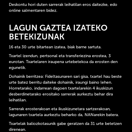
Deskontu hori duten sarrerak leihatilan eros daitezke, edo
online salmentaren bidez.
LAGUN GAZTEA IZATEKO
BETEKIZUNAK
16 eta 30 urte bitartean izatea, biak barne sartuta.
Txartel izendun, pertsonal eta transferiezina erostea, 3
eurotan. Txartelaren iraupena urtebetekoa da erosten den
egunetik.
Dohainik berritzea: Fideltasunaren sari gisa, txartel hau beste
urte batez berritu daiteke dohainik, iraungi baino lehen.
Horretarako, indarrean dagoen txartelarekin 4 ikuskizun
desberdinetarako erositako sarrerak aurkeztu behar dira
leihatilan.
Sarrerak erosterakoan eta ikuskizunetara sartzerakoan,
lagunaren txartela aurkeztu beharko da, NANarekin batera.
Txartelak baliozkotasunik gabe geratzen da 31 urte betetzen
direnean.