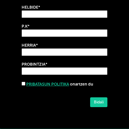
HELBIDE*
P.K*
HERRIA*
PROBINTZIA*
PRIBATASUN POLITIKA
onartzen du