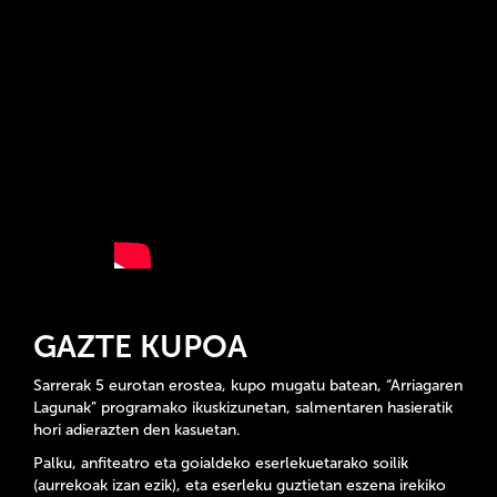
GAZTE KUPOA
Sarrerak 5 eurotan erostea, kupo mugatu batean, “Arriagaren
Lagunak” programako ikuskizunetan, salmentaren hasieratik
hori adierazten den kasuetan.
Palku, anfiteatro eta goialdeko eserlekuetarako soilik
(aurrekoak izan ezik), eta eserleku guztietan eszena irekiko