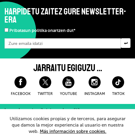
HARPIDETU ZAITEZ GURE NEWSLETTER-
ERA
Pribatasun politika onartzen dut*
JARRAITU EGIGUZU ...
FACEBOOK
TWITTER
YOUTUBE
INSTAGRAM
TIKTOK
Lege-oharra eta pribatutasuneko politika
Erosteko Baldintza Orokorroak
Cookieei buruzko politika
Utilizamos cookies propias y de terceros, para asegurar
Barneko Informazio Sistema
que damos la mejor experiencia al usuario en nuestra
web.
Más información sobre cookies.