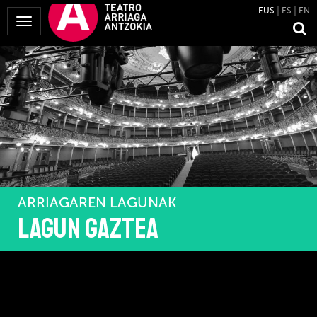
EUS
ES
EN
Menua
erakutsi
ARRIAGAREN LAGUNAK
LAGUN GAZTEA