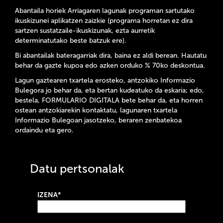
Abantaila horiek Arriagaren lagunak programan sartutako
ikuskizunei aplikatzen zaizkie (programa horretan ez dira
sartzen sustatzaile-ikuskizunak, ezta aurretik
determinatutako beste batzuk ere).
Bi abantailak bateragarriak dira, baina ez aldi berean. Hautatu
behar da gazte kupoa edo azken orduko % 70ko deskontua.
Lagun gaztearen txartela erosteko, antzokiko Informazio
Bulegora jo behar da, eta bertan kudeatuko da eskaria; edo,
bestela, FORMULARIO DIGITALA bete behar da, eta horren
ostean antzokiarekin kontaktatu, lagunaren txartela
Informazio Bulegoan jasotzeko, beraren zenbatekoa
ordaindu eta gero.
Datu pertsonalak
IZENA*