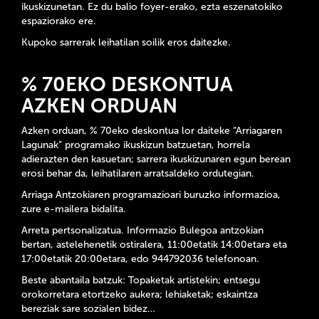
ikuskizunetan. Ez du balio foyer-erako, ezta eszenatokiko
espaziorako ere.
Kupoko sarrerak leihatilan soilik eros daitezke.
% 70EKO DESKONTUA
AZKEN ORDUAN
Azken orduan, % 70eko deskontua lor daiteke “Arriagaren
Lagunak” programako ikuskizun batzuetan, horrela
adierazten den kasuetan; sarrera ikuskizunaren egun berean
erosi behar da, leihatilaren arratsaldeko ordutegian.
Arriaga Antzokiaren programazioari buruzko informazioa,
zure e-mailera bidalita.
Arreta pertsonalizatua. Informazio Bulegoa antzokian
bertan, astelehenetik ostiralera, 11:00etatik 14:00etara eta
17:00etatik 20:00etara, edo 944792036 telefonoan.
Beste abantaila batzuk: Topaketak artistekin; entsegu
orokorretara etortzeko aukera; lehiaketak; eskaintza
bereziak sare sozialen bidez…