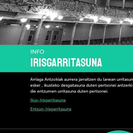
INFO
Irisgarritasuna
Arriaga Antzokiak aurrera jarraitzen du lanean urritas
esker , ikusteko desgaitasuna duten pertsonei antzerki-
die entzumen urritasuna duten pertsonei.
Ikus-Irisgarritasuna
Entzun-Irisgarritasuna