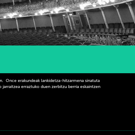
in.
Once erakundeak lankidetza-hitzarmena sinatuta
 jarraitzea erraztuko duen zerbitzu berria eskaintzen