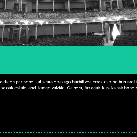
una duten pertsonei kulturara errazago hurbiltzea errazteko helburuarek
saioak eskaini ahal izango zaizkie. Gainera,
Arriagak ikuskizunak hobeto