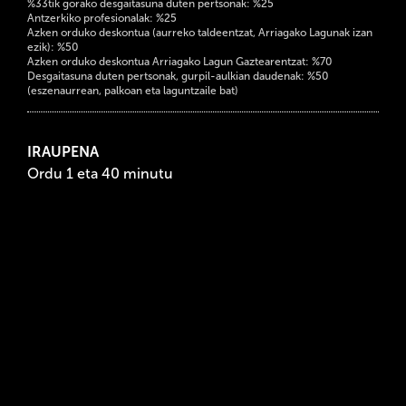
%33tik gorako desgaitasuna duten pertsonak: %25
Antzerkiko profesionalak: %25
Azken orduko deskontua (aurreko taldeentzat, Arriagako Lagunak izan
ezik): %50
Azken orduko deskontua Arriagako Lagun Gaztearentzat: %70
Desgaitasuna duten pertsonak, gurpil-aulkian daudenak: %50
(eszenaurrean, palkoan eta laguntzaile bat)
IRAUPENA
Ordu 1 eta 40 minutu