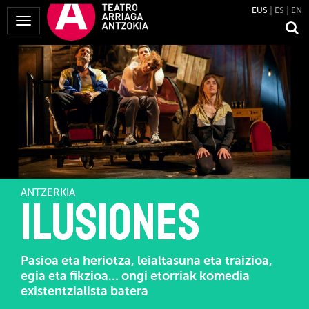
EUS
ES
EN
Menua
erakutsi
ANTZERKIA
Ilusiones
Pasioa eta heriotza, leialtasuna eta traizioa,
egia eta fikzioa… ongi etorriak komedia
existentzialista batera