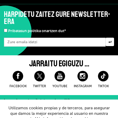
HARPIDETU ZAITEZ GURE NEWSLETTER-
ERA
Pribatasun politika onartzen dut*
JARRAITU EGIGUZU ...
FACEBOOK
TWITTER
YOUTUBE
INSTAGRAM
TIKTOK
Lege-oharra eta pribatutasuneko politika
Erosteko Baldintza Orokorroak
Cookieei buruzko politika
Utilizamos cookies propias y de terceros, para asegurar
Barneko Informazio Sistema
que damos la mejor experiencia al usuario en nuestra