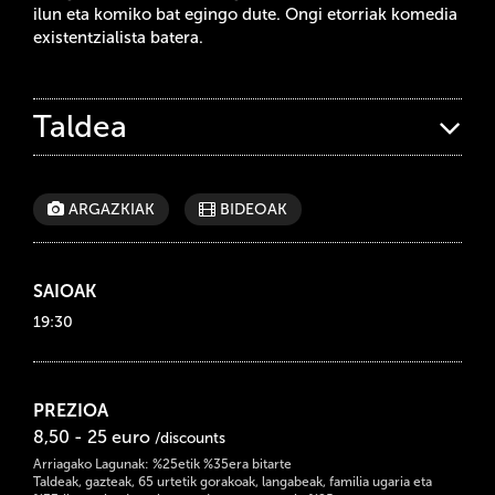
ilun eta komiko bat egingo dute. Ongi etorriak komedia
existentzialista batera.
Taldea
ARGAZKIAK
BIDEOAK
SAIOAK
19:30
PREZIOA
8,50 - 25 euro
/discounts
Arriagako Lagunak: %25etik %35era bitarte
Taldeak, gazteak, 65 urtetik gorakoak, langabeak, familia ugaria eta