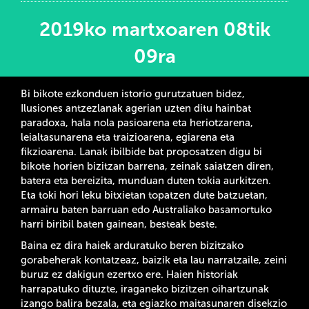
2019ko martxoaren 08tik
09ra
Bi bikote ezkonduen istorio gurutzatuen bidez,
Ilusiones antzezlanak agerian uzten ditu hainbat
paradoxa, hala nola pasioarena eta heriotzarena,
leialtasunarena eta traizioarena, egiarena eta
fikzioarena. Lanak ibilbide bat proposatzen digu bi
bikote horien bizitzan barrena, zeinak saiatzen diren,
batera eta bereizita, munduan duten tokia aurkitzen.
Eta toki hori leku bitxietan topatzen dute batzuetan,
armairu baten barruan edo Australiako basamortuko
harri biribil baten gainean, besteak beste.
Baina ez dira haiek arduratuko beren bizitzako
gorabeherak kontatzeaz, baizik eta lau narratzaile, zeini
buruz ez dakigun ezertxo ere. Haien historiak
harrapatuko dituzte, iraganeko bizitzen oihartzunak
izango balira bezala, eta egiazko maitasunaren disekzio