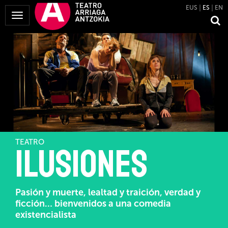
EUS
ES
EN
Mostrar
Menú
TEATRO
Ilusiones
Pasión y muerte, lealtad y traición, verdad y
ficción… bienvenidos a una comedia
existencialista