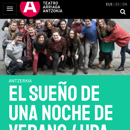
EUS
ES
EN
Menua
erakutsi
ANTZERKIA
El sueño de
una noche de