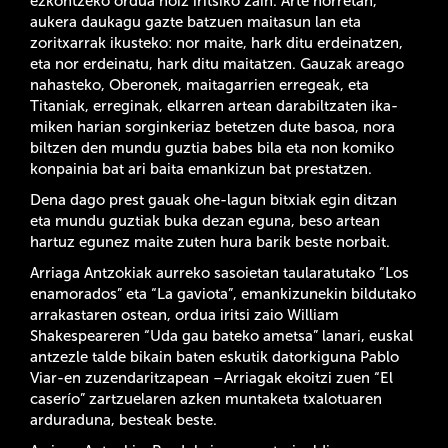
ezkontzeko ordua noiz iritsiko zain. Arte horretan,
aukera daukagu gazte batzuen maitasun lan eta
zoritxarrak ikusteko: nor maite, hark ditu erdeinatzen,
eta nor erdeinatu, hark ditu maitatzen. Gauzak areago
nahasteko, Oberonek, maitagarrien erregeak, eta
Titaniak, erreginak, elkarren artean darabiltzaten ika-
miken harian sorginkeriaz betetzen dute basoa, nora
biltzen den mundu guztia babes bila eta non komiko
konpainia bat ari baita emankizun bat prestatzen.
Dena dago prest gauak ohe-lagun bitxiak egin ditzan
eta mundu guztiak buka dezan eguna, beso artean
hartuz egunez maite zuten hura barik beste norbait.
Arriaga Antzokiak aurreko sasoietan taularatutako “Los
enamorados” eta “La gaviota”, emankizunekin bildutako
arrakastaren ostean, ordua iritsi zaio William
Shakespeareren “Uda gau bateko ametsa” lanari, euskal
antzezle talde bikain baten eskutik datorkiguna Pablo
Viar-en zuzendaritzapean –Arriagak ekoitzi zuen “El
caserío” zartzuelaren azken muntaketa txalotuaren
arduraduna, besteak beste.