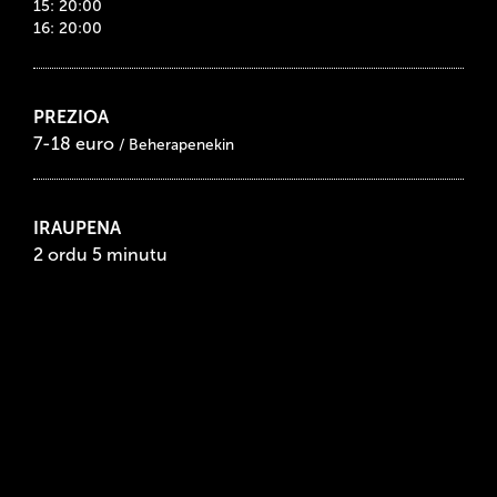
15: 20:00
16: 20:00
PREZIOA
7-18 euro
/ Beherapenekin
IRAUPENA
2 ordu 5 minutu