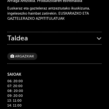
Arriaga Antzokia. Produkzioaren estreinaldia
Euskaraz eta gazteleraz antzeztutako ikuskizuna,
ingelesezko hainbat zatirekin. EUSKARAZKO ETA
GAZTELERAZKO AZPITITULATUAK
Taldea
ARGAZKIAK
SAIOAK
06: 20:00
07: 20:00
08: 20:00
09: 20:00
13: 11:00
14: 11:00