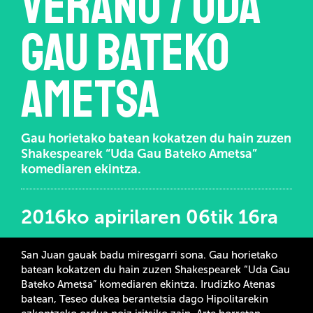
verano / Uda
gau bateko
ametsa
Gau horietako batean kokatzen du hain zuzen
Shakespearek “Uda Gau Bateko Ametsa”
komediaren ekintza.
2016ko apirilaren 06tik 16ra
San Juan gauak badu miresgarri sona. Gau horietako
batean kokatzen du hain zuzen Shakespearek “Uda Gau
Bateko Ametsa” komediaren ekintza. Irudizko Atenas
batean, Teseo dukea berantetsia dago Hipolitarekin