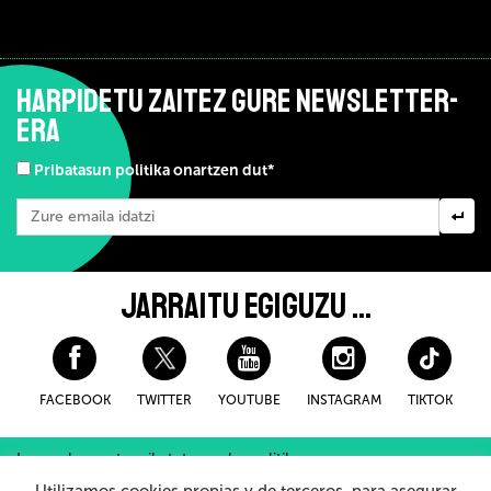
HARPIDETU ZAITEZ GURE NEWSLETTER-
ERA
Pribatasun politika onartzen dut*
JARRAITU EGIGUZU ...
FACEBOOK
TWITTER
YOUTUBE
INSTAGRAM
TIKTOK
Lege-oharra eta pribatutasuneko politika
Erosteko Baldintza Orokorroak
Cookieei buruzko politika