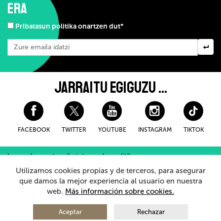
ERA
Pribatasun politika onartzen dut*
JARRAITU EGIGUZU ...
FACEBOOK
TWITTER
YOUTUBE
INSTAGRAM
TIKTOK
Lege-oharra eta pribatutasuneko politika
Erosteko Baldintza Orokorroak
Cookieei buruzko politika
Utilizamos cookies propias y de terceros, para asegurar
Barneko Informazio Sistema
que damos la mejor experiencia al usuario en nuestra
web.
Más información sobre cookies.
© 2026 - Teatro Arriaga Antzokia
Eskubide guztiak erreserbatuta
Aceptar
Rechazar