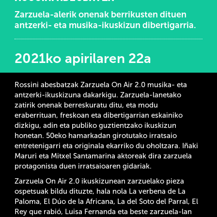
Zarzuela-alerik onenak berrikusten dituen
antzerki- eta musika-ikuskizun dibertigarria.
2021ko apirilaren 22a
Rossini abesbatzak Zarzuela On Air 2.0 musika- eta
antzerki-ikuskizuna dakarkigu. Zarzuela-lanetako
zatirik onenak berreskuratu ditu, eta modu
eraberrituan, freskoan eta dibertigarrian eskainiko
dizkigu, adin eta publiko guztientzako ikuskizun
honetan. 50eko hamarkadan girotutako irratsaio
entretenigarri eta originala ekarriko du oholtzara. Iñaki
Maruri eta Mitxel Santamarina aktoreak dira zarzuela
protagonista duen irratsaioaren gidariak.
Zarzuela On Air 2.0 ikuskizunean zarzuelako pieza
ospetsuak bildu dituzte, hala nola La verbena de La
Paloma, El Dúo de la Africana, La del Soto del Parral, El
Rey que rabió, Luisa Fernanda eta beste zarzuela-lan