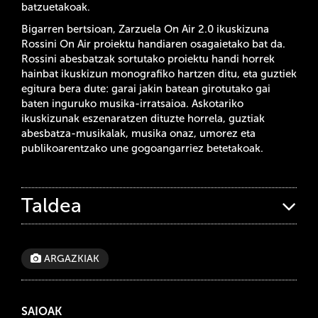
batzuetakoak.
Bigarren bertsioan, Zarzuela On Air 2.0 ikuskizuna
Rossini On Air proiektu handiaren osagaietako bat da.
Rossini abesbatzak sortutako proiektu handi horrek
hainbat ikuskizun monografiko hartzen ditu, eta guztiek
egitura bera dute: garai jakin batean girotutako gai
baten inguruko musika-irratsaioa. Askotariko
ikuskizunak eszenaratzen dituzte horrela, guztiak
abesbatza-musikalak, musika onaz, umorez eta
publikoarentzako une gogoangarriez betetakoak.
Taldea
ARGAZKIAK
SAIOAK