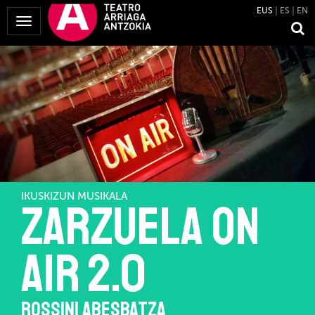
EUS
ES
EN
Menua
erakutsi
IKUSKIZUN MUSIKALA
ZARZUELA ON
AIR 2.0
ROSSINI ABESBATZA