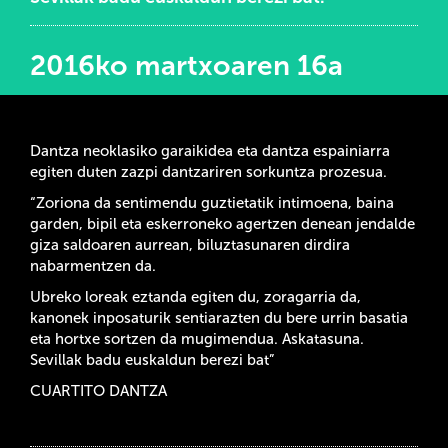
2016ko martxoaren 16a
Dantza neoklasiko garaikidea eta dantza espainiarra
egiten duten zazpi dantzariren sorkuntza prozesua.
“Zoriona da sentimendu guztietatik intimoena, baina
garden, bipil eta eskerroneko agertzen denean jendalde
giza saldoaren aurrean, biluztasunaren dirdira
nabarmentzen da.
Ubreko loreak eztanda egiten du, zoragarria da,
kanonek inposaturik sentiarazten du bere urrin basatia
eta hortxe sortzen da mugimendua. Askatasuna.
Sevillak badu euskaldun berezi bat”
CUARTITO DANTZA