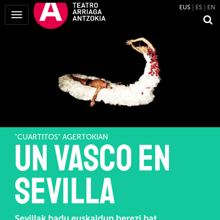
EUS
ES
EN
Menua
erakutsi
"CUARTITOS" AGERTOKIAN
Un vasco en
Sevilla
Sevillak badu euskaldun berezi bat.