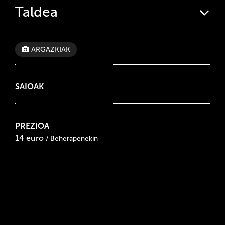
Taldea
ARGAZKIAK
SAIOAK
PREZIOA
14 euro
/ Beherapenekin