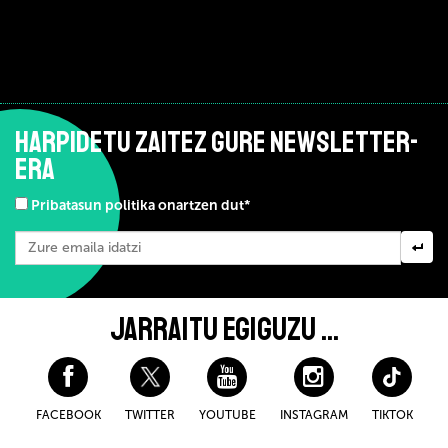
HARPIDETU ZAITEZ GURE NEWSLETTER-
ERA
Pribatasun politika onartzen dut*
JARRAITU EGIGUZU ...
FACEBOOK
TWITTER
YOUTUBE
INSTAGRAM
TIKTOK