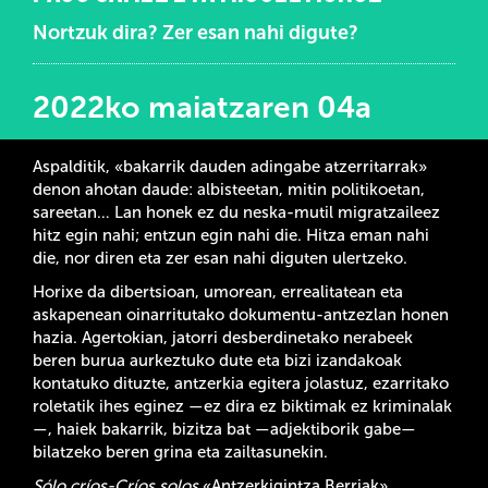
Nortzuk dira? Zer esan nahi digute?
2022ko maiatzaren 04a
Aspalditik, «bakarrik dauden adingabe atzerritarrak»
denon ahotan daude: albisteetan, mitin politikoetan,
sareetan… Lan honek ez du neska-mutil migratzaileez
hitz egin nahi; entzun egin nahi die. Hitza eman nahi
die, nor diren eta zer esan nahi diguten ulertzeko.
Horixe da dibertsioan, umorean, errealitatean eta
askapenean oinarritutako dokumentu-antzezlan honen
hazia. Agertokian, jatorri desberdinetako nerabeek
beren burua aurkeztuko dute eta bizi izandakoak
kontatuko dituzte, antzerkia egitera jolastuz, ezarritako
roletatik ihes eginez —ez dira ez biktimak ez kriminalak
—, haiek bakarrik, bizitza bat —adjektiborik gabe—
bilatzeko beren grina eta zailtasunekin.
Sólo críos-Críos solos
«Antzerkigintza Berriak»