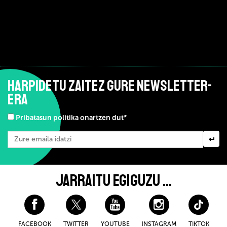
HARPIDETU ZAITEZ GURE NEWSLETTER-
ERA
Pribatasun politika onartzen dut*
JARRAITU EGIGUZU ...
FACEBOOK
TWITTER
YOUTUBE
INSTAGRAM
TIKTOK