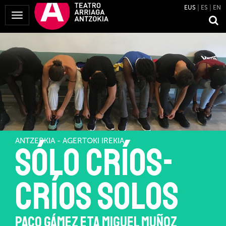
EUS
ES
EN
Menua
erakutsi
ANTZERKIA - AGERTOKI IREKIA
SÓLO CRÍOS-
CRÍOS SOLOS
PACO GÁMEZ ETA MIGUEL MUÑOZ