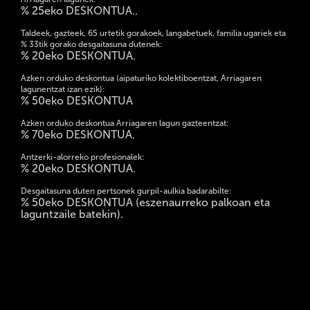
% 25eko DESKONTUA..
Taldeek, gazteek, 65 urtetik gorakoek, langabetuek, familia ugariek eta
% 33tik gorako desgaitasuna dutenek:
% 20eko DESKONTUA.
Azken orduko deskontua (aipaturiko kolektiboentzat, Arriagaren
lagunentzat izan ezik):
% 50eko DESKONTUA
Azken orduko deskontua Arriagaren lagun gazteentzat:
% 70eko DESKONTUA.
Antzerki-alorreko profesionalek:
% 20eko DESKONTUA.
Desgaitasuna duten pertsonek gurpil-aulkia badarabilte:
% 50eko DESKONTUA (eszenaurreko palkoan eta
laguntzaile batekin).