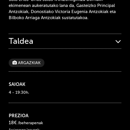
ekimenean aukeratutako lana da, Gasteizko Principal
Antzokiak, Donostiako Victoria Eugenia Antzokiak eta
Bilboko Arriaga Antzokiak sustatutakoa.
Taldea
ARGAZKIAK
SAIOAK
4 - 19:30h.
PREZIOA
18€
/beherapenak
Arriagaren lagunek: