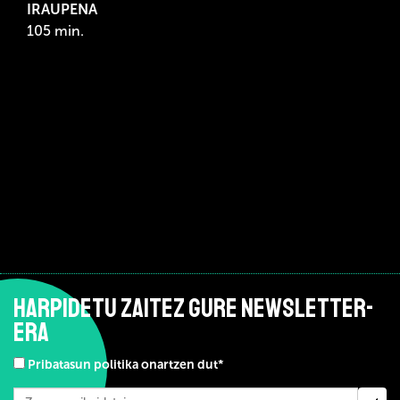
IRAUPENA
105 min.
HARPIDETU ZAITEZ GURE NEWSLETTER-
ERA
Pribatasun politika onartzen dut*