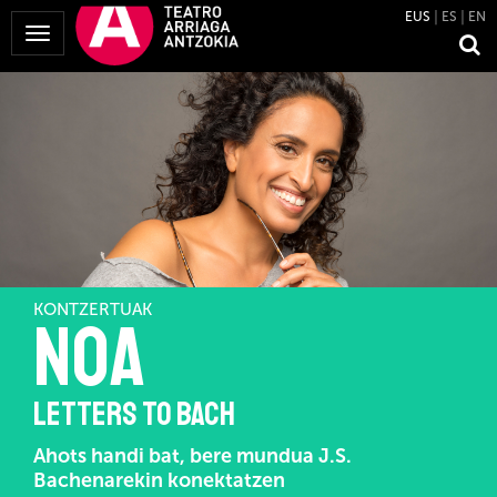
EUS
ES
EN
Menua
erakutsi
KONTZERTUAK
NOA
LETTERS TO BACH
Ahots handi bat, bere mundua J.S.
Bachenarekin konektatzen