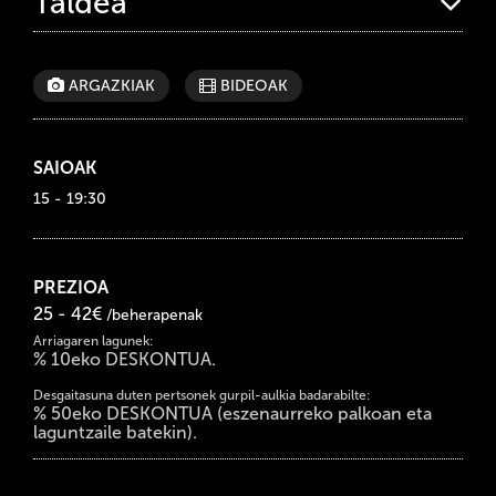
Taldea
ARGAZKIAK
BIDEOAK
SAIOAK
15 - 19:30
PREZIOA
25 - 42€
/beherapenak
Arriagaren lagunek:
% 10eko DESKONTUA.
Desgaitasuna duten pertsonek gurpil-aulkia badarabilte:
% 50eko DESKONTUA (eszenaurreko palkoan eta
laguntzaile batekin).