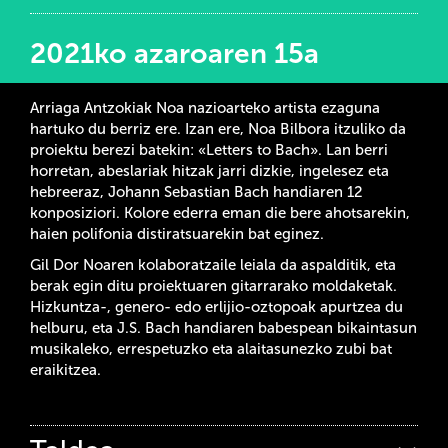
2021ko azaroaren 15a
Arriaga Antzokiak Noa nazioarteko artista ezaguna
hartuko du berriz ere. Izan ere, Noa Bilbora itzuliko da
proiektu berezi batekin: «Letters to Bach». Lan berri
horretan, abeslariak hitzak jarri dizkie, ingelesez eta
hebreeraz, Johann Sebastian Bach handiaren 12
konposiziori. Kolore ederra eman die bere ahotsarekin,
haien polifonia distiratsuarekin bat eginez.
Gil Dor Noaren kolaboratzaile leiala da aspalditik, eta
berak egin ditu proiektuaren gitarrarako moldaketak.
Hizkuntza-, genero- edo erlijio-oztopoak apurtzea du
helburu, eta J.S. Bach handiaren babespean bikaintasun
musikaleko, errespetuzko eta alaitasunezko zubi bat
eraikitzea.