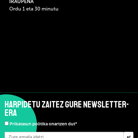
IRAUPENA
Ordu 1 eta 30 minutu
HARPIDETU ZAITEZ GURE NEWSLETTER-
ERA
Pribatasun politika onartzen dut*