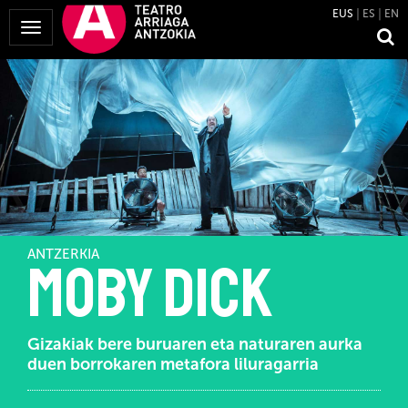
EUS
ES
EN
Menua
erakutsi
ANTZERKIA
Moby Dick
Gizakiak bere buruaren eta naturaren aurka
duen borrokaren metafora liluragarria