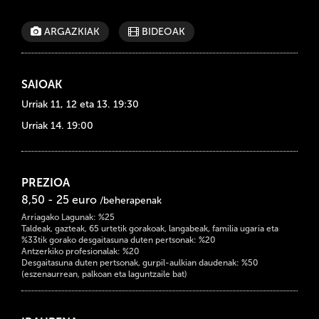
ARGAZKIAK
BIDEOAK
SAIOAK
Urriak 11, 12 eta 13. 19:30
Urriak
14. 19:00
PREZIOA
8,50 - 25 euro
/beherapenak
Arriagako Lagunak: %25
Taldeak, gazteak, 65 urtetik gorakoak, langabeak, familia ugaria eta
%33tik gorako desgaitasuna duten pertsonak: %20
Antzerkiko profesionalak: %20
Desgaitasuna duten pertsonak, gurpil-aulkian daudenak: %50
(eszenaurrean, palkoan eta laguntzaile bat)