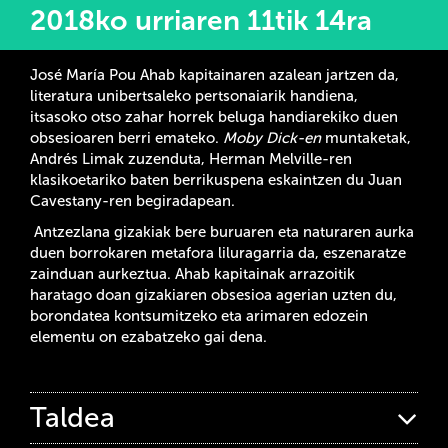
2018ko urriaren 11tik 14ra
José María Pou Ahab kapitainaren azalean jartzen da,
literatura unibertsaleko pertsonaiarik handiena,
itsasoko otso zahar horrek beluga handiarekiko duen
obsesioaren berri emateko.
Moby Dick-en
muntaketak,
Andrés Limak zuzenduta, Herman Melville-ren
klasikoetariko baten berrikuspena eskaintzen du Juan
Cavestany-ren begiradapean.
Antzezlana gizakiak bere buruaren eta naturaren aurka
duen borrokaren metafora liluragarria da, eszenaratze
zainduan aurkeztua. Ahab kapitainak arrazoitik
haratago doan gizakiaren obsesioa agerian uzten du,
borondatea kontsumitzeko eta arimaren edozein
elementu on ezabatzeko gai dena.
Taldea