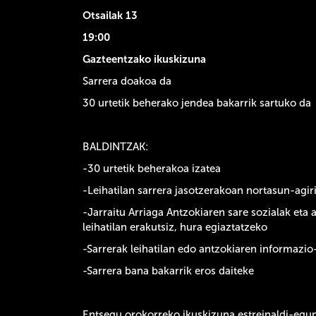
Otsailak 13
19:00
Gazteentzako ikuskizuna
Sarrera doakoa da
30 urtetik beherako jendea bakarrik sartuko da
BALDINTZAK:
-30 urtetik beherakoa izatea
-Leihatilan sarrera jasotzerakoan nortasun-agiri
-Jarraitu Arriaga Antzokiaren sare sozialak eta
leihatilan erakutsiz, hura egiaztatzeko
-Sarrerak leihatilan edo antzokiaren informazi
-Sarrera bana bakarrik eros daiteke
Entsegu orokorreko ikuskizuna
estreinaldi-egu