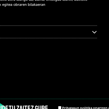
k egitea obraren bilakaeran
IDETU ZAITEZ GURE
Pribatasun politika onartzen 