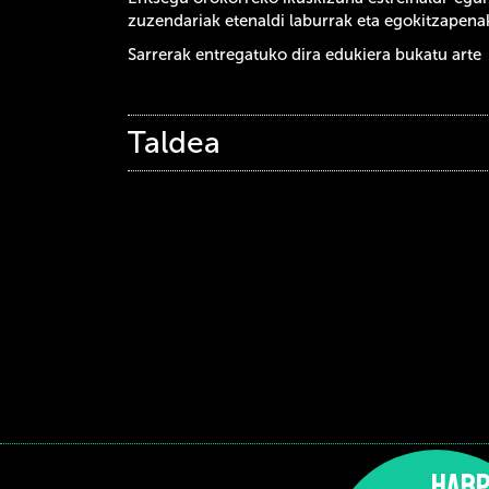
zuzendariak etenaldi laburrak eta egokitzapena
Sarrerak entregatuko dira edukiera bukatu arte
Taldea
HARP