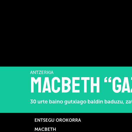
ANTZERKIA
Macbeth “ga
30 urte baino gutxiago baldin baduzu, z
ENTSEGU OROKORRA
MACBETH