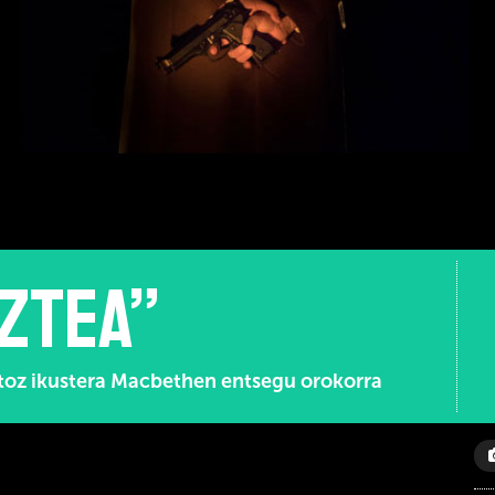
ztea”
atoz ikustera Macbethen entsegu orokorra