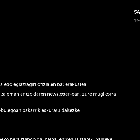
SA
19
a edo egiaztagiri ofizialen bat erakustea
 alta eman antzokiaren newsletter-ean, zure mugikorra
o-bulegoan bakarrik eskuratu daitezke
neko bera izango da,
baina, entsegua izanik, baliteke