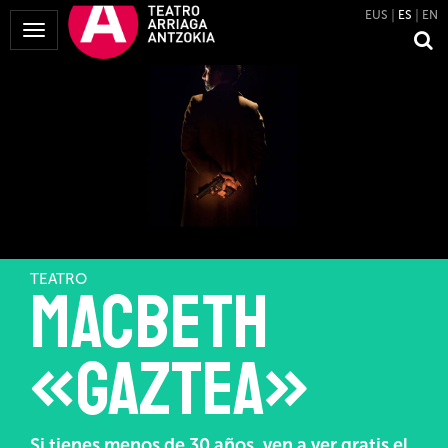
EUS
ES
EN
Mostrar
Menú
TEATRO
Macbeth
«gaztea»
Si tienes menos de 30 años, ven a ver gratis el