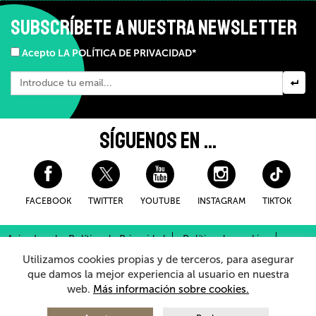
SUBSCRÍBETE A NUESTRA NEWSLETTER
Acepto LA POLÍTICA DE PRIVACIDAD*
SÍGUENOS EN ...
FACEBOOK
TWITTER
YOUTUBE
INSTAGRAM
TIKTOK
Aviso Legal y Política de Privacidad
Política de cookies
Condiciones Generales de Compra
Utilizamos cookies propias y de terceros, para asegurar
Sistema Interno de Información
que damos la mejor experiencia al usuario en nuestra
web.
Más información sobre cookies.
© 2026 - Teatro Arriaga Antzokia
Todos los derechos reservados