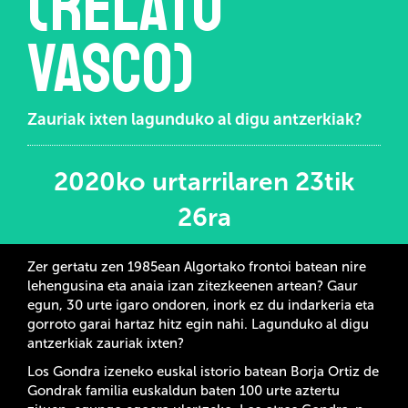
(relato
vasco)
Zauriak ixten lagunduko al digu antzerkiak?
2020ko urtarrilaren 23tik
26ra
Zer gertatu zen 1985ean Algortako frontoi batean nire
lehengusina eta anaia izan zitezkeenen artean? Gaur
egun, 30 urte igaro ondoren, inork ez du indarkeria eta
gorroto garai hartaz hitz egin nahi. Lagunduko al digu
antzerkiak zauriak ixten?
Los Gondra izeneko euskal istorio batean Borja Ortiz de
Gondrak familia euskaldun baten 100 urte aztertu