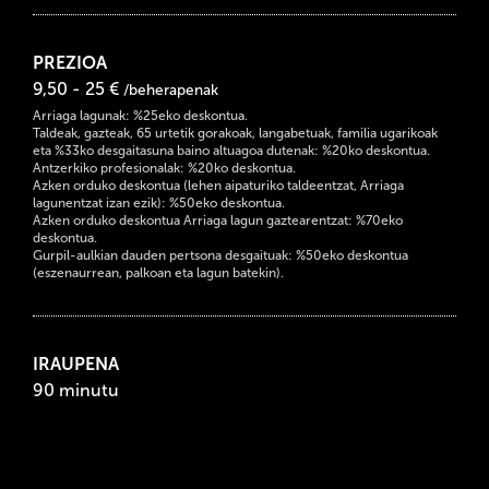
PREZIOA
9,50 - 25 €
/beherapenak
Arriaga lagunak: %25eko deskontua.
Taldeak, gazteak, 65 urtetik gorakoak, langabetuak, familia ugarikoak
eta %33ko desgaitasuna baino altuagoa dutenak: %20ko deskontua.
Antzerkiko profesionalak: %20ko deskontua.
Azken orduko deskontua (lehen aipaturiko taldeentzat, Arriaga
lagunentzat izan ezik): %50eko deskontua.
Azken orduko deskontua Arriaga lagun gaztearentzat: %70eko
deskontua.
Gurpil-aulkian dauden pertsona desgaituak: %50eko deskontua
(eszenaurrean, palkoan eta lagun batekin).
IRAUPENA
90 minutu