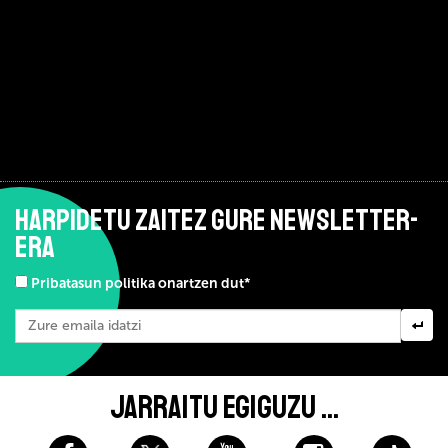
HARPIDETU ZAITEZ GURE NEWSLETTER-
ERA
Pribatasun politika onartzen dut*
JARRAITU EGIGUZU ...