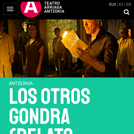
EUS
ES
EN
Menua
erakutsi
ANTZERKIA
Los otros
Gondra