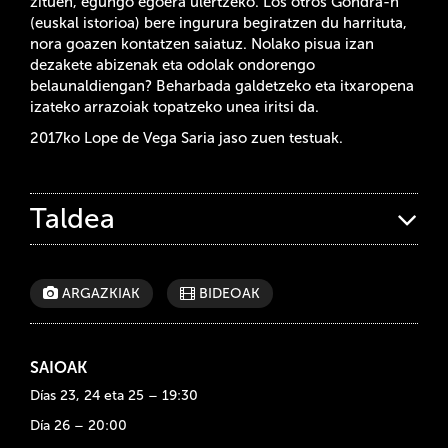
zituen, egungo egoera ulertzeko. Los otros Gondra-n
(euskal istorioa) bere ingurura begiratzen du harrituta,
nora goazen kontatzen saiatuz. Nolako pisua izan
dezakete abizenak eta odolak ondorengo
belaunaldiengan? Beharbada galdetzeko eta itxaropena
izateko arrazoiak topatzeko unea iritsi da.
2017ko Lope de Vega Saria jaso zuen testuak.
Taldea
ARGAZKIAK
BIDEOAK
SAIOAK
Días 23, 24 eta 25 – 19:30
Día 26 – 20:00