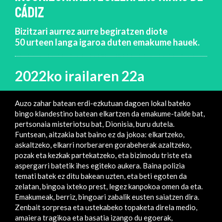
CÁDIZ
Bizitzari aurrez aurre begiratzen diote
50 urteen langa igaroa duten emakume hauek.
2022ko irailaren 22a
Auzo zahar batean erdi-ezkutuan dagoen lokal bateko
bingo klandestino batean elkartzen da emakume-talde bat,
pertsonaia misteriotsu bat, Dionisia, buru dutela.
Funtsean, aitzakia bat baino ez da jokoa: elkartzeko,
askaltzeko, elkarri norberaren gorabeherak azaltzeko,
pozak eta kezkak partekatzeko, eta bizimodu triste eta
aspergarri batetik ihes egiteko aukera. Baina polizia
temati batek ez ditu bakean uzten, eta beti egoten da
zelatan, bingoa ixteko prest, legez kanpokoa omen da eta.
Emakumeak, berriz, bingoari zabalik eusten saiatzen dira.
Zenbait sorpresa eta ustekabeko topaketa direla medio,
amaiera tragikoa eta basatia izango du egoerak,