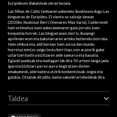
Euripidesen Bakanteak obran bezala.
Las Niñas de Cádiz taldearen azkeneko ikuskizuna dugu Las
bingueras de Eurípides. El viento es salvaje lanean
(2020ko Ikuskizun Berri Onenaren Max Saria), Calderónek
hain estimatua zuen aukeramenaren gaia jorratu zuen
konpainia horrek; Las binguerasen, berriz, ikuspegi
apoliniarraren eta bakotarraren arteko betiereko borroka.
Hain ohikoa eta, aldi berean, hain zoroa den mundu
horretaz mintzo zaigu testu berri hau, non arazorik gabe
uztartzen baitira bizitzaren alde samurra eta basatia.
Egiazki punkyak eta maitagarriak dira 50 urteen langa jada
igarota bizitzari aurrez aurre begiratzen dioten
emakumeok, alde batera utzirik konbentzioak, ongia eta
gaizkia. Otzanak dirudite, baina sakonki errebeldeak dira.
Taldea