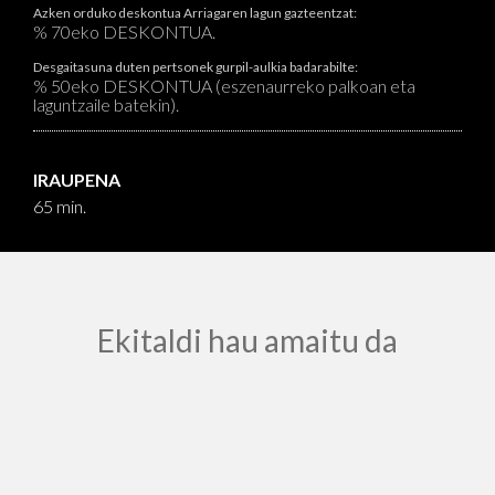
Azken orduko deskontua Arriagaren lagun gazteentzat:
% 70eko DESKONTUA.
Desgaitasuna duten pertsonek gurpil-aulkia badarabilte:
% 50eko DESKONTUA (eszenaurreko palkoan eta
laguntzaile batekin).
IRAUPENA
65 min.
Ekitaldi hau amaitu da