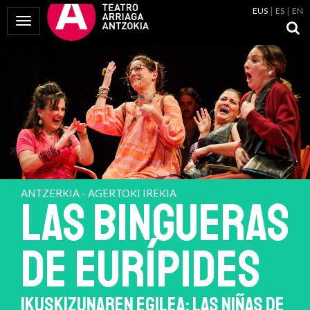
EUS
ES
EN
Menua erakutsi
ANTZERKIA - AGERTOKI IREKIA
LAS BINGUERAS
de Eurípides
IKUSKIZUNAREN EGILEA: LAS NIÑAS DE