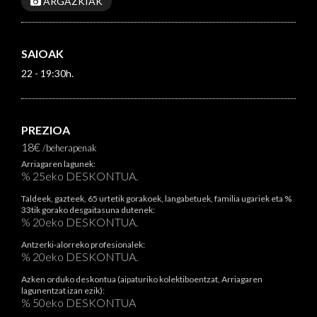
ARGAZKIAK
SAIOAK
22 - 19:30h.
PREZIOA
18€
/beherapenak
Arriagaren lagunek:
% 25eko DESKONTUA.
Taldeek, gazteek, 65 urtetik gorakoek, langabetuek, familia ugariek eta %
33tik gorako desgaitasuna dutenek:
% 20eko DESKONTUA.
Antzerki-alorreko profesionalek:
% 20eko DESKONTUA.
Azken orduko deskontua (aipaturiko kolektiboentzat, Arriagaren
lagunentzat izan ezik):
% 50eko DESKONTUA