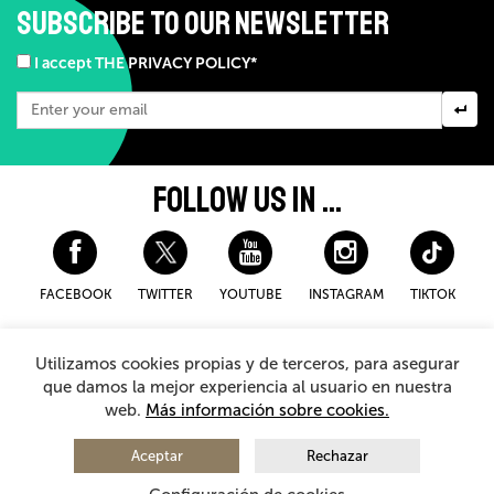
SUBSCRIBE TO OUR NEWSLETTER
I accept THE PRIVACY POLICY*
FOLLOW US IN ...
FACEBOOK
TWITTER
YOUTUBE
INSTAGRAM
TIKTOK
Disclaimer and privacy policy
Cookies Policy
Utilizamos cookies propias y de terceros, para asegurar
General Terms and Conditions for purchasing
que damos la mejor experiencia al usuario en nuestra
web.
Más información sobre cookies.
© 2026 - Teatro Arriaga Antzokia
All rights reserved
Aceptar
Rechazar