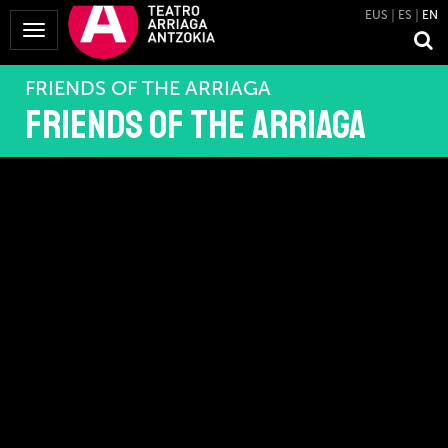
EUS
ES
EN
Toggle
Navigation
FRIENDS OF THE ARRIAGA
Friends of the Arriaga