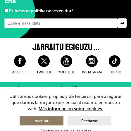
ERA
Pribatasun politika onartzen dut*
JARRAITU EGIGUZU ...
FACEBOOK
TWITTER
YOUTUBE
INSTAGRAM
TIKTOK
Lege-oharra eta pribatutasuneko politika
Erosteko Baldintza Orokorroak
Cookieei buruzko politika
Utilizamos cookies propias y de terceros, para asegurar
Barneko Informazio Sistema
que damos la mejor experiencia al usuario en nuestra
web.
Más información sobre cookies.
© 2026 - Teatro Arriaga Antzokia
Eskubide guztiak erreserbatuta
Aceptar
Rechazar