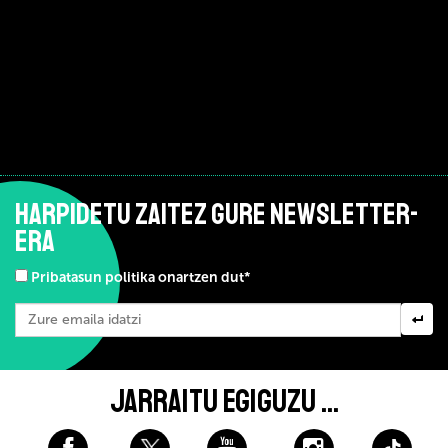
HARPIDETU ZAITEZ GURE NEWSLETTER-
ERA
Pribatasun politika onartzen dut*
JARRAITU EGIGUZU ...