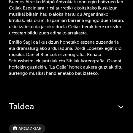
Buenos Airesko Maipó Antzokiak (non egin baitzuen lan
Celiak Espainiara iritsi aurretik) ekoitzitako ikuskizun
musikal bikain hau txaloka hartu du Argentinako
kritikak, eta orain, Espainian barrena egingo duen biran,
uste izateko da jasoko duela Celiak berak bere urrezko
urteetan bildu zuen adinako arrakasta.
Emilio Sagi da ikuskizun honetako eszena zuzendaria
eta dramaturgiako arduraduna, Jordi Lópezek egin dio
musika, Daniel Biancok eszenografia, Renata
Schussheim-ek jantziak eta Sibilak koreografia. Osagai
horiekin guztiekin, “La Celia” honek aukera guztiak ditu
aurtengo musikal handienetako bat izateko.
Taldea
ARGAZKIAK