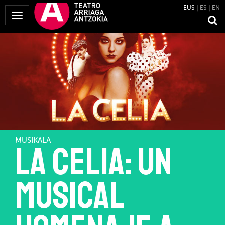
EUS
ES
EN
Menua
erakutsi
MUSIKALA
La Celia: Un
musical