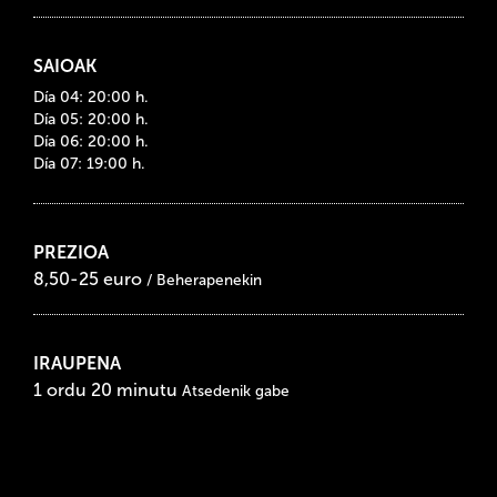
SAIOAK
Día 04: 20:00 h.
Día 05: 20:00 h.
Día 06: 20:00 h.
Día 07: 19:00 h.
PREZIOA
8,50-25 euro
/ Beherapenekin
IRAUPENA
1 ordu 20 minutu
Atsedenik gabe