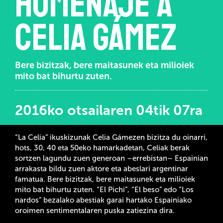
homenaje a
Celia Gámez
Bere bizitzak, bere maitasunek eta milioiek
mito bat bihurtu zuten.
2016ko otsailaren 04tik 07ra
“La Celia” ikuskizunak Celia Gámezen bizitza du oinarri,
hots, 30, 40 eta 50eko hamarkadetan, Celiak berak
sortzen lagundu zuen generoan –errebistan– Espainian
arrakasta bildu zuen aktore eta abeslari argentinar
famatua. Bere bizitzak, bere maitasunek eta milioiek
mito bat bihurtu zuten. “El Pichi”, “El beso” edo “Los
nardos” bezalako abestiak garai hartako Espainiako
oroimen sentimentalaren puska zatiezina dira.