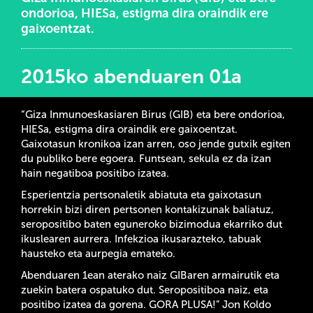
ondorioa, HIESa, estigma dira oraindik ere
gaixoentzat.
2015ko abenduaren 01a
“Giza Inmunoeskasiaren Birus (GIB) eta bere ondorioa,
HIESa, estigma dira oraindik ere gaixoentzat.
Gaixotasun kronikoa izan arren, oso jende gutxik egiten
du publiko bere egoera. Funtsean, sekula ez da izan
hain negatiboa positibo izatea.
Esperientzia pertsonaletik abiatuta eta gaixotasun
horrekin bizi diren pertsonen kontakizunak baliatuz,
seropositibo baten eguneroko bizimodua ekarriko dut
ikuslearen aurrera. Infekzioa ikusarazteko, tabuak
hausteko eta aurpegia emateko.
Abenduaren 1ean aterako naiz GIBaren armairutik eta
zuekin batera ospatuko dut. Seropositiboa naiz, eta
positibo izatea da gorena. GORA PLUSA!” Jon Koldo