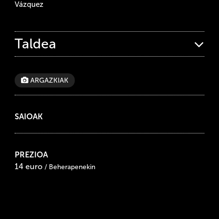
Vázquez
Taldea
ARGAZKIAK
SAIOAK
PREZIOA
14 euro
/ Beherapenekin