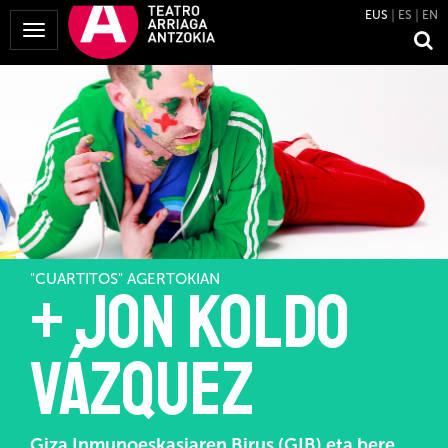
EUS
ES
EN
Menua
erakutsi
"CUARTITOS" AGERTOKIAN
+ Jon Koldo
Vázquez
Giza Inmunoeskasiaren Birus (GIB) eta bere