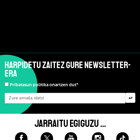
HARPIDETU ZAITEZ GURE NEWSLETTER-
ERA
Pribatasun politika onartzen dut*
JARRAITU EGIGUZU ...