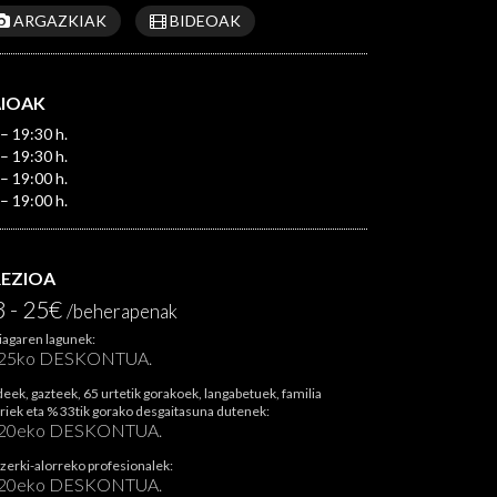
ARGAZKIAK
BIDEOAK
AIOAK
– 19:30 h.
– 19:30 h.
– 19:00 h.
– 19:00 h.
REZIOA
3 - 25€
/beherapenak
iagaren lagunek:
25ko DESKONTUA.
deek, gazteek, 65 urtetik gorakoek, langabetuek, familia
riek eta % 33tik gorako desgaitasuna dutenek:
20eko DESKONTUA.
zerki-alorreko profesionalek:
20eko DESKONTUA.