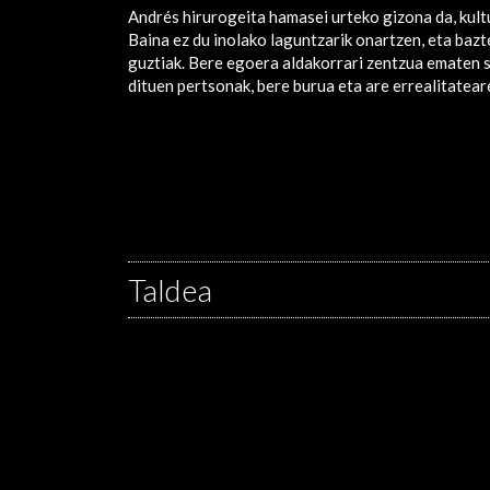
Andrés hirurogeita hamasei urteko gizona da, kultu
Baina ez du inolako laguntzarik onartzen, eta bazt
guztiak. Bere egoera aldakorrari zentzua ematen s
dituen pertsonak, bere burua eta are errealitatear
Taldea