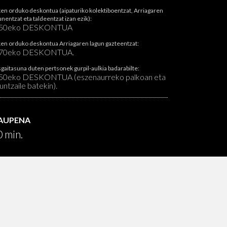
en orduko deskontua (aipaturiko kolektiboentzat, Arriagaren
unentzat eta taldeentzat izan ezik):
 50eko DESKONTUA
en orduko deskontua Arriagaren lagun gazteentzat:
70eko DESKONTUA.
gaitasuna duten pertsonek gurpil-aulkia badarabilte:
50eko DESKONTUA (eszenaurreko palkoan eta
untzaile batekin).
RAUPENA
 min.