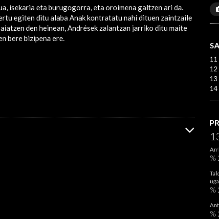
a, isekaria eta burugogorra, eta oroimena galtzen ari da.
ertu egiten ditu alaba Anak kontratatu nahi dituen zaintzaile
aiatzen den heinean, Andrések zalantzan jarriko ditu maite
en bere bizipena ere.
S
11 
12 
13 
14 
P
1
Arr
% 
Tal
uga
% 
Ant
% 