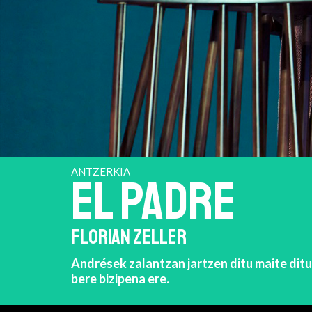
ANTZERKIA
EL PADRE
FLORIAN ZELLER
Andrések zalantzan jartzen ditu maite ditu
bere bizipena ere.