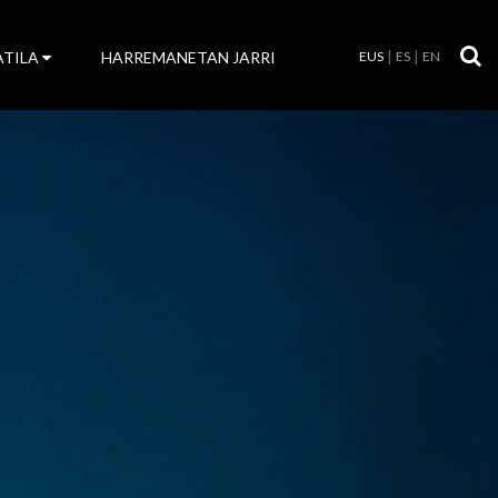
ATILA
HARREMANETAN JARRI
EUS
ES
EN