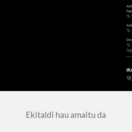
Azk
lag
%
Azk
% 
Des
% 
lag
I
90
Ekitaldi hau amaitu da