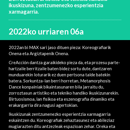
ikuskizuna, zentzumenezko esperientzia
xarmagarria.
2022ko urriaren 06a
2022an bi MAX sari jaso dituen pieza: Koreografiarik
Onena eta Argiztapenik Onena.
CreAcción dantza garaikideko pieza da, eta prozesu parte-
hartzaile berritzaile baten bidez sortu dute, dantzaren
munduarekin loturarik ez duen pertsona talde batekin
batera. Sorkuntza-lan berri horretan, Metamorphosis
Dance konpainiak bikaintasunaren bila jarraitu du,
zorroztasun artistiko eta tekniko handiko ikuskizunarekin.
Birtuosismoa, lan fisikoa eta eszenografia dinamiko eta
erakargarria dira nagusi agertokian.
Ikuskizunak zentzumenezko esperientzia xarmagarria
eskaintzen du. Koreografiak zehaztasunez eta abileziaz
mugiarazten ditu antzezleak espazioan zehar. Oreka eta