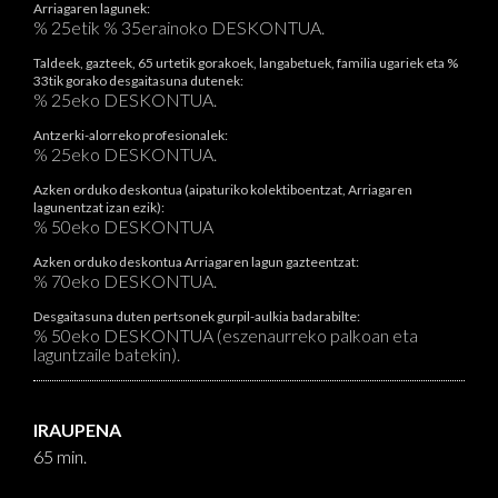
Arriagaren lagunek:
% 25etik % 35erainoko DESKONTUA.
Taldeek, gazteek, 65 urtetik gorakoek, langabetuek, familia ugariek eta %
33tik gorako desgaitasuna dutenek:
% 25eko DESKONTUA.
Antzerki-alorreko profesionalek:
% 25eko DESKONTUA.
Azken orduko deskontua (aipaturiko kolektiboentzat, Arriagaren
lagunentzat izan ezik):
% 50eko DESKONTUA
Azken orduko deskontua Arriagaren lagun gazteentzat:
% 70eko DESKONTUA.
Desgaitasuna duten pertsonek gurpil-aulkia badarabilte:
% 50eko DESKONTUA (eszenaurreko palkoan eta
laguntzaile batekin).
IRAUPENA
65 min.