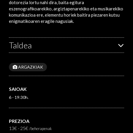
dotorezia lortu nahi dira, baita egitura
eszenografikoarekiko, argiztapenarekiko eta musikarekiko
komunikazioa ere, elementu horiek baitira piezaren kutsu
enigmatikoaren eragile nagusiak.
Taldea
ARGAZKIAK
SAIOAK
6 - 19:30h.
PREZIOA
13€ - 25€
/beherapenak