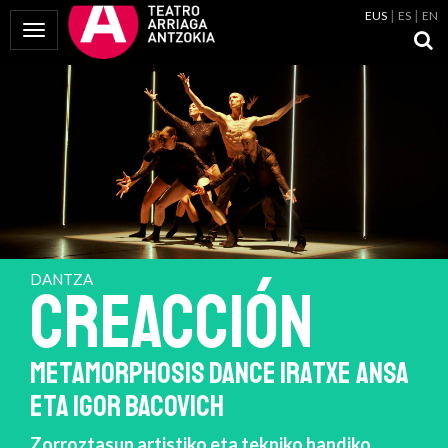
EUS
ES
EN
Menua erakutsi
DANTZA
CreAcción
METAMORPHOSIS DANCE IRATXE ANSA
ETA IGOR BACOVICH
Zorroztasun artistiko eta tekniko handiko