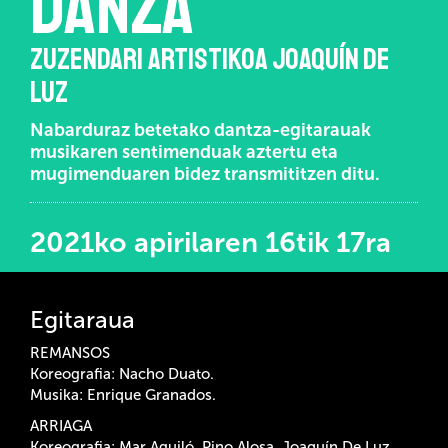
DANZA
ZUZENDARI ARTISTIKOA JOAQUÍN DE
LUZ
Nabarduraz betetako dantza-egitarauak
musikaren sentimenduak aztertu eta
mugimenduaren bidez transmititzen ditu.
2021ko apirilaren 16tik 17ra
Egitaraua
REMANSOS
Koreografia: Nacho Duato.
Musika: Enrique Granados.
ARRIAGA
Koreografia: Mar Aguiló, Pino Alosa, Joaquín De Luz.