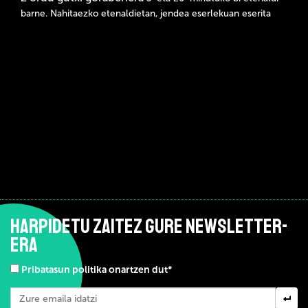
barne. Nahitaezko etenaldietan, jendea eserlekuan eserita
HARPIDETU ZAITEZ GURE NEWSLETTER-
ERA
Pribatasun politika onartzen dut*