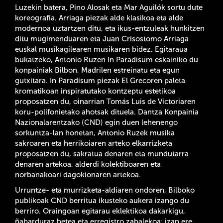
Luzekin batera, Pino Alosak eta Mar Aguilók sortu dute
koreografia. Arriaga piezak alde klasikoa eta alde
modernoa uztartzen ditu, eta ikus-entzuleak hunkitzen
ditu mugimenduaren eta Juan Crisostomo Arriaga
euskal musikagilearen musikaren bidez. Egitaraua
bukatzeko, Antonio Ruzen In Paradisum eskainiko du
konpainiak Bilbon, Madrilen estreinatu eta egun
gutxitara. In Paradisum piezak El Grecoren paleta
kromatikoan inspiratutako kontzeptu estetikoa
proposatzen du, oinarrian Tomás Luis de Victoriaren
koru-polifonietako ahotsak dituela. Dantza Konpainia
Nazionalarentzako (CND) egin duen lehenengo
sorkuntza-lan honetan, Antonio Ruzek musika
sakroaren eta herrikoiaren arteko elkarrizketa
proposatzen du, sakratua denaren eta mundutarra
denaren artekoa, alderdi kolektiboaren eta
norbanakoari dagokionaren artekoa.
Urruntze- eta murrizketa-aldiaren ondoren, Bilboko
publikoak CND berritua ikusteko aukera izango du
berriro. Oraingoan egitarau eklektikoa dakarkigu,
ñabarduraz betea eta erregistro zabalekoa; izan ere,