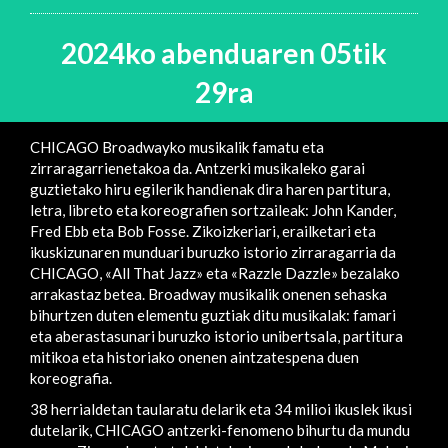
2024ko abenduaren 05tik
29ra
CHICAGO Broadwayko musikalik famatu eta
zirraragarrienetakoa da. Antzerki musikaleko garai
guztietako hiru egilerik handienak dira haren partitura,
letra, libreto eta koreografien sortzaileak: John Kander,
Fred Ebb eta Bob Fosse. Zikoizkeriari, erailketari eta
ikuskizunaren munduari buruzko istorio zirraragarria da
CHICAGO, «All That Jazz» eta «Razzle Dazzle» bezalako
arrakastaz betea. Broadway musikalik onenen sehaska
bihurtzen duten elementu guztiak ditu musikalak: famari
eta aberastasunari buruzko istorio unibertsala, partitura
mitikoa eta historiako onenen aintzatespena duen
koreografia.
38 herrialdetan taularatu delarik eta 34 milioi ikuslek ikusi
dutelarik, CHICAGO antzerki-fenomeno bihurtu da mundu