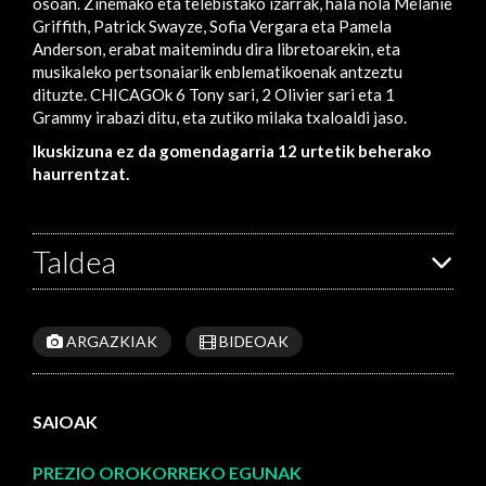
osoan. Zinemako eta telebistako izarrak, hala nola Melanie
Griffith, Patrick Swayze, Sofia Vergara eta Pamela
Anderson, erabat maitemindu dira libretoarekin, eta
musikaleko pertsonaiarik enblematikoenak antzeztu
dituzte. CHICAGOk 6 Tony sari, 2 Olivier sari eta 1
Grammy irabazi ditu, eta zutiko milaka txaloaldi jaso.
Ikuskizuna ez da gomendagarria 12 urtetik beherako
haurrentzat.
Taldea
ARGAZKIAK
BIDEOAK
SAIOAK
PREZIO OROKORREKO EGUNAK