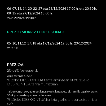
06, 07, 13, 14, 20, 22, 27 eta 28/12/2024 17:00 h. eta 20:30 h.
08, 15 eta 29/12/2024 18:00 h.
26/12/2024 19:30 h.
PREZIO MURRIZTUKO EGUNAK
05, 10, 11,12, 17, 18 eta 19/12/2024 19:30 h., 23/12/2024
21:15 h.
PREZIOA
20-59€
/beherapenak
Arriagaren lagunek:
% 20ko DESKONTUA tarifa arruntean eta% 15eko
DESKONTUA tarifa murriztuan.
Taldeek, gazteek, 65 urtetik gorakoek, langabetuek, familia ugariek eta %
33tik gorako desgaitasuna dutenek:
% 15eko DESKONTUA funtzio guztietan, paradisuan izan
ezik.