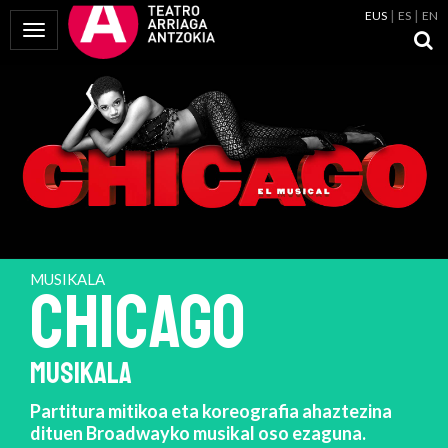
EUS
ES
EN
Menua erakutsi
MUSIKALA
CHICAGO
MUSIKALA
Partitura mitikoa eta koreografia ahaztezina
dituen Broadwayko musikal oso ezaguna.