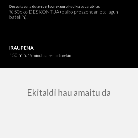
Desgaitasuna duten pertsonek gurpil-aulkia badarabilte:
% 50eko DESKONTUA (palko proszenoan eta lagun
batekin).
IRAUPENA
150 min.
15 minutu atsenaldiarekin
Ekitaldi hau amaitu da