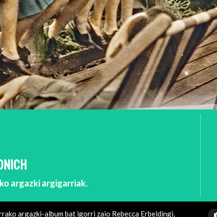
ONICH
o argazki argigarriak.
rrako argazki-album bat igorri zaio Rebecca Erbeldingi,