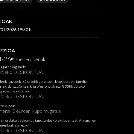
AIOAK
/01/2026 19:30 h.
REZIOA
4-26€
/beherapenak
iagaren lagunek:
25eko DESKONTUA.
deek, gazteek, 65 urtetik gorakoek, langabetuek, familia
riek, dantza/antzerki profesionalak eta % 33tik gorako
gaitasuna dutenek:
20eko DESKONTUA.
te kupoa:
rrerak 5 euroan, kupo mugatua.
en orduko deskontua (aipaturiko kolektiboentzat, Arriagaren
unentzat izan ezik):
 50eko DESKONTUA