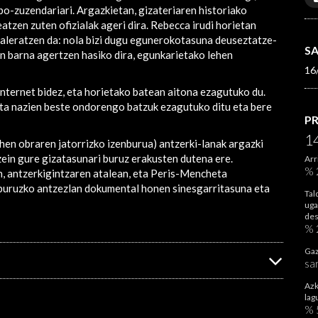
-zuzendariari. Argazkietan, gizateriaren historiako
atzen zuten ofizialak ageri dira. Rebecca irudi horietan
azaleratzen da: nola bizi dugu egunerokotasuna deuseztatze-
S
n barna agertzen hasiko dira, egunkarietako lehen
16
Internet bidez, eta horietako batean aitona ezagutuko du.
ta nazien beste ondorengo batzuk ezagutuko ditu eta bere
P
1
en obraren jatorrizko izenburua) antzerki-lanak argazki
zein gure gizatasunari buruz erakusten dutena ere.
Arr
% 
en, antzerkigintzaren atalean, eta Peris-Mencheta
 buruzko antzezlan dokumental honen sinesgarritasuna eta
Tal
uga
des
% 
Gaz
sa
Azk
lag
%