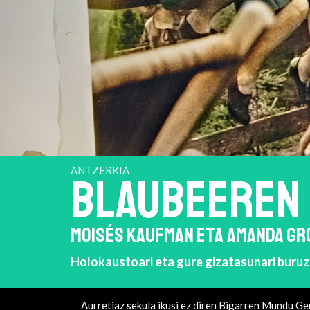
ANTZERKIA
BLAUBEEREN
MOISÉS KAUFMAN ETA AMANDA GR
Holokaustoari eta gure gizatasunari buruzk
Aurretiaz sekula ikusi ez diren Bigarren Mundu Ge