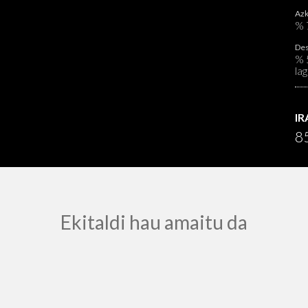
Azk
% 
Des
% 
lag
I
85
Ekitaldi hau amaitu da