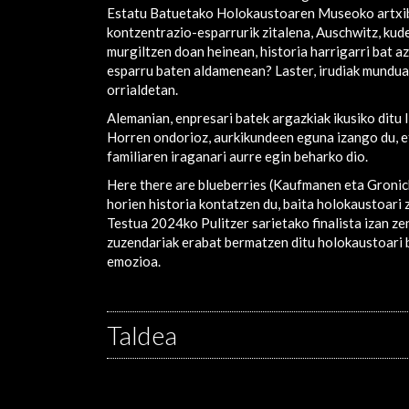
Estatu Batuetako Holokaustoaren Museoko artxibo
kontzentrazio-esparrurik zitalena, Auschwitz, kude
murgiltzen doan heinean, historia harrigarri bat 
esparru baten aldamenean? Laster, irudiak mundua
orrialdetan.
Alemanian, enpresari batek argazkiak ikusiko ditu 
Horren ondorioz, aurkikundeen eguna izango du, e
familiaren iraganari aurre egin beharko dio.
Here there are blueberries (Kaufmanen eta Gronich
horien historia kontatzen du, baita holokaustoari 
Testua 2024ko Pulitzer sarietako finalista izan z
zuzendariak erabat bermatzen ditu holokaustoari
emozioa.
Taldea