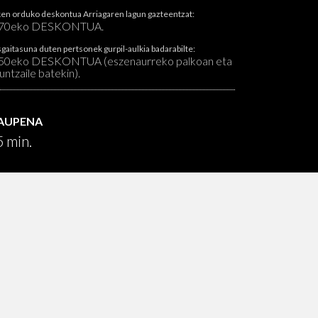
en orduko deskontua Arriagaren lagun gazteentzat:
70eko DESKONTUA.
gaitasuna duten pertsonek gurpil-aulkia badarabilte:
50eko DESKONTUA (eszenaurreko palkoan eta
untzaile batekin).
RAUPENA
 min.