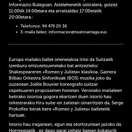
Informazio Bulegoan. Astelehenetik ostiralera, goizez
11:00tik 14:00etara eta arratsaldez 17:00etatik
20:00etara.:
Telefonoz: 94 479 20 36
E-maila bidez:
informacion@teatroarriaga.eus
Europa mailako ballet onenetakoa iritsi da Suitzatik
izenburu entzutetsuenetako bat antzezteko:
Shakespeareren «Romeo y Julieta» klasikoa. Gainera
Bilbao Orkestra Sinfonikoak (BOS) musika joko du
zuzenean Joëlle Bouvier koreografo suitzar
ospetsuaren proposamen honetan. Veronako maitaleen
betirako istorioa gogora ekartzen duen istorio hau
orkestrarako hiru suite-en zatietan oinarritzen da, Serge
Prokofiev berak bere «Romeo y Julieta» balletetik
hartuak.
Istorio hau iraganean, egun eta etorkizunean jazoko da.
Horrexegatik , ez dago garai zehatz batean kokaturik