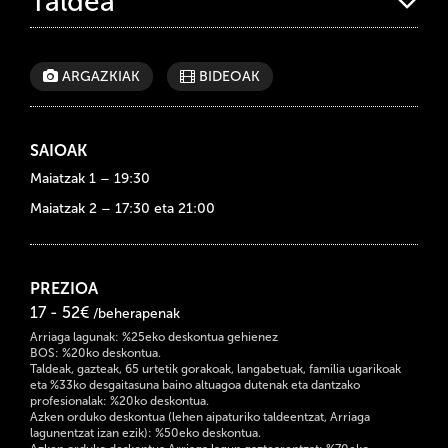
Taldea
ARGAZKIAK
BIDEOAK
SAIOAK
Maiatzak 1 – 19:30
Maiatzak 2 – 17:30 eta 21:00
PREZIOA
17 - 52€
/beherapenak
Arriaga lagunak: %25eko deskontua gehienez
BOS: %20ko deskontua.
Taldeak, gazteak, 65 urtetik gorakoak, langabetuak, familia ugarikoak
eta %33ko desgaitasuna baino altuagoa dutenak eta dantzako
profesionalak: %20ko deskontua.
Azken orduko deskontua (lehen aipaturiko taldeentzat, Arriaga
lagunentzat izan ezik): %50eko deskontua.