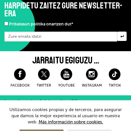
HARPIDETU ZAITEZ GURE NEWSLETTER-
ERA
Pribatasun politika onartzen dut*
JARRAITU EGIGUZU ...
FACEBOOK
TWITTER
YOUTUBE
INSTAGRAM
TIKTOK
Lege-oharra eta pribatutasuneko politika
Erosteko Baldintza Orokorroak
Cookieei buruzko politika
Utilizamos cookies propias y de terceros, para asegurar
Barneko Informazio Sistema
que damos la mejor experiencia al usuario en nuestra
web.
Más información sobre cookies.
© 2026 - Teatro Arriaga Antzokia
Eskubide guztiak erreserbatuta