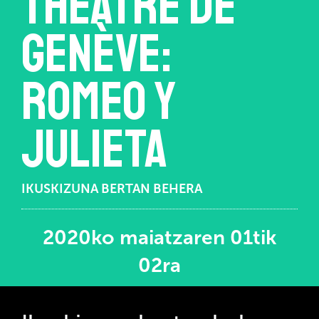
Théâtre de
Genève:
Romeo y
Julieta
IKUSKIZUNA BERTAN BEHERA
2020ko maiatzaren 01tik
02ra