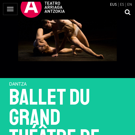
EUS
ES
EN
Menua
erakutsi
DANTZA
Ballet du
Grand