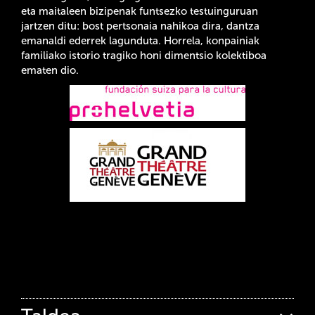
eta maitaleen bizipenak funtsezko testuinguruan
jartzen ditu: bost pertsonaia nahikoa dira, dantza
emanaldi ederrek lagunduta. Horrela, konpainiak
familiako istorio tragiko honi dimentsio kolektiboa
ematen dio.