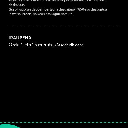
Azken orduko deskontua Arriaga lagun gaztearentzat: %70eko
deskontua.
Gurpil-aulkian dauden pertsona desgaituak: %50eko deskontua
(eszenaurrean, palkoan eta lagun batekin).
IRAUPENA
Ordu 1 eta 15 minutu
/Atsedenik gabe