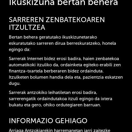
Ikuskizuna bertan behera
SARREREN ZENBATEKOAREN
ITZULTZEA
Bertan behera geratutako ikuskizunetarako
eskuratutako sarreren dirua berreskuratzeko, honela
egingo da:
Sarrerak Internet bidez erosi badira, haien zenbatekoa
automatikoki itzuliko da, ordainketa egiteko erabili zen
finantza-txartela berberaren bidez ordainduta.
Itzulketen bolumen handia dela eta, pazientzia eskatzen
dugu.
Sarrerak antzokiko leihatiletan erosi badira,
sarrerengatik ordaindutakoa itzuli egingo da ixtera
bukatu eta gero, ohiko ordutegiaren barruan.
INFORMAZIO GEHIAGO
Arriaga Antzokiarekin harremanetan jarri zaitezke