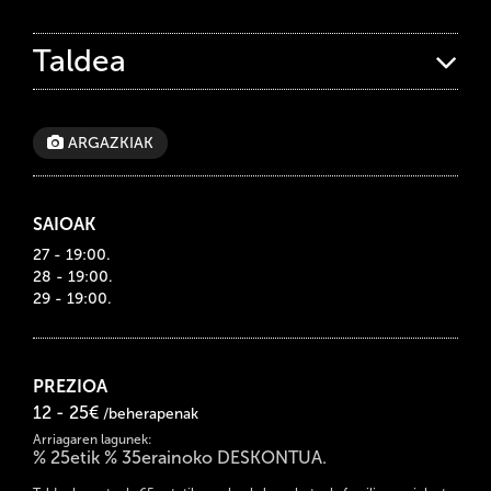
Taldea
ARGAZKIAK
SAIOAK
27 - 19:00.
28 - 19:00.
29 - 19:00.
PREZIOA
12 - 25€
/beherapenak
Arriagaren lagunek:
% 25etik % 35erainoko DESKONTUA.