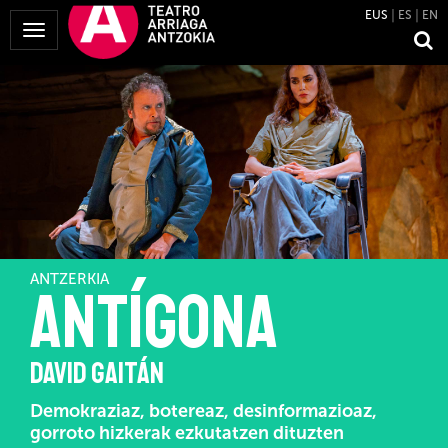
EUS
ES
EN
Menua
erakutsi
ANTZERKIA
ANTÍGONA
DAVID GAITÁN
Demokraziaz, botereaz, desinformazioaz,
gorroto hizkerak ezkutatzen dituzten