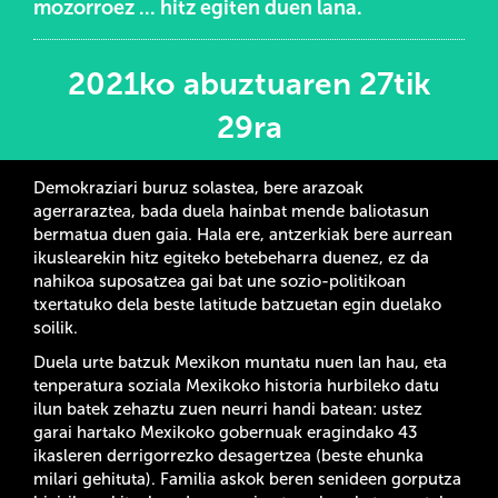
mozorroez ... hitz egiten duen lana.
2021ko abuztuaren 27tik
29ra
Demokraziari buruz solastea, bere arazoak
agerraraztea, bada duela hainbat mende baliotasun
bermatua duen gaia. Hala ere, antzerkiak bere aurrean
ikuslearekin hitz egiteko betebeharra duenez, ez da
nahikoa suposatzea gai bat une sozio-politikoan
txertatuko dela beste latitude batzuetan egin duelako
soilik.
Duela urte batzuk Mexikon muntatu nuen lan hau, eta
tenperatura soziala Mexikoko historia hurbileko datu
ilun batek zehaztu zuen neurri handi batean: ustez
garai hartako Mexikoko gobernuak eragindako 43
ikasleren derrigorrezko desagertzea (beste ehunka
milari gehituta). Familia askok beren senideen gorputza