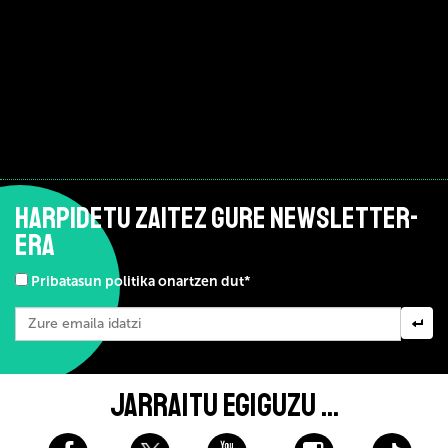
HARPIDETU ZAITEZ GURE NEWSLETTER-
ERA
Pribatasun politika onartzen dut*
JARRAITU EGIGUZU ...