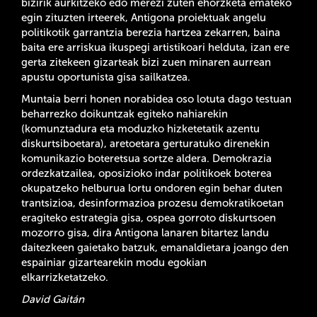
bizirik aurkitzeko edo merezi zuten ehorzketa emateko
egin zituzten irteerek, Antigona proiektuak angelu
politikotik garrantzia berezia hartzea zekarren, baina
baita ere arriskua ikuspegi artistikoari helduta, izan ere
gerta zitekeen gizarteak bizi zuen minaren aurrean
apustu oportunista gisa sailkatzea.
Muntaia berri honen norabidea oso lotuta dago testuan
beharrezko doikuntzak egiteko nahiarekin
(komunztadura eta moduzko hizketetatik azentu
diskurtsiboetara), aretoetara gerturatuko direnekin
komunikazio boteretsua sortze aldera. Demokrazia
ordezkatzailea, oposizioko indar politikoek boterea
okupatzeko helburua lortu ondoren egin behar duten
trantsizioa, desinformazioa prozesu demokratikoetan
eragiteko estrategia gisa, ospea gorroto diskurtsoen
mozorro gisa, dira Antigona lanaren bitartez landu
daitezkeen gaietako batzuk, emanaldietara joango den
espainiar gizartearekin modu egokian
elkarrizketatzeko.
David Gaitán