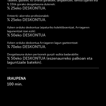
Taldeek, gazteek, 65 urtetik gorakoek, langabetuek, familia ugariek eta
% 33tik gorako desgaitasuna dutenek:
% 25eko DESKONTUA.
Antzerki-alorreko profesionalek:
% 25eko DESKONTUA.
Azken orduko deskontua (aipaturiko kolektiboentzat, Arriagaren
lagunentzat izan ezik):
% 50eko DESKONTUA
Azken orduko deskontua Arriagaren lagun gazteentzat:
% 70eko DESKONTUA.
Desgaitasuna duten pertsonek gurpil-aulkia badarabilte:
% 50eko DESKONTUA (eszenaurreko palkoan eta
laguntzaile batekin).
IRAUPENA
100 min.