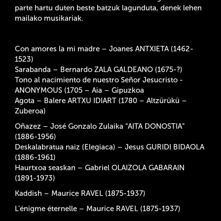
parte hartu duten beste batzuk lagunduta, denek lehen
mailako musikariak.
Con amores la mi madre – Joanes ANTXIETA (1462-
1523)
Sarabanda – Bernardo ZALA GALDEANO (1675-?)
Tono al nacimiento de nuestro Señor Jesucristo -
ANONYMOUS (1705 – Aia – Gipuzkoa
Agota – Balere ARTXU IDIART (1780 – Altzürükü –
Zuberoa)
Oñazez – José Gonzalo Zulaika “AITA DONOSTIA”
(1886-1956)
Deskalabratua naiz (Elegiaca) – Jesus GURIDI BIDAOLA
(1886-1961)
Haurtxoa seaskan – Gabriel OLAIZOLA GABARAIN
(1891-1973)
Kaddish – Maurice RAVEL (1875-1937)
L’énigme éternelle – Maurice RAVEL (1875-1937)