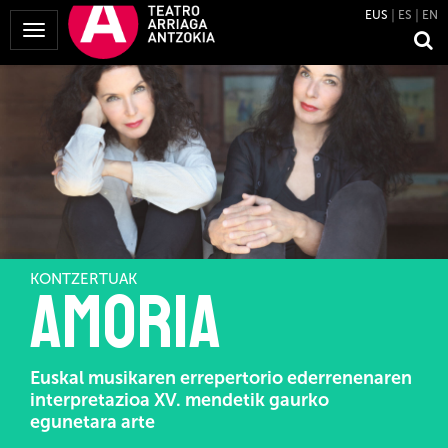
EUS
ES
EN
Menua
erakutsi
KONTZERTUAK
Amoria
Euskal musikaren errepertorio ederrenenaren
interpretazioa XV. mendetik gaurko
egunetara arte