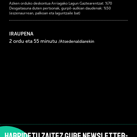
Azken orduko deskontua Arriagako Lagun Gaztearentzat: %70
Desgaitasuna duten pertsonak, gurpil-aulkian daudenak: %50
(eszenaurrean, palkoan eta laguntzaile bat)
IRAUPENA
2 ordu eta 55 minutu
/Atsedenaldiarekin
HARPIDETU ZAITEZ GURE NEWSLETTER-