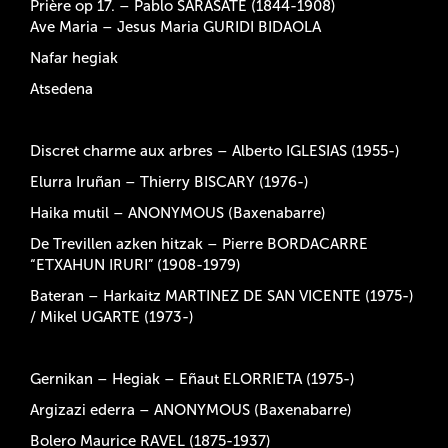
Prière op 17. – Pablo SARASATE (1844-1908)
Ave Maria – Jesus Maria GURIDI BIDAOLA
Nafar hegiak
Atsedena
Discret charme aux arbres – Alberto IGLESIAS (1955-)
Elurra Iruñan – Thierry BISCARY (1976-)
Haika mutil – ANONYMOUS (Baxenabarre)
De Trevillen azken hitzak – Pierre BORDACARRE
“ETXAHUN IRURI” (1908-1979)
Bateran – Harkaitz MARTINEZ DE SAN VICENTE (1975-)
/ Mikel UGARTE (1973-)
Gernikan – Hegiak – Eñaut ELORRIETA (1975-)
Argizazi ederra – ANONYMOUS (Baxenabarre)
Bolero Maurice RAVEL (1875-1937)