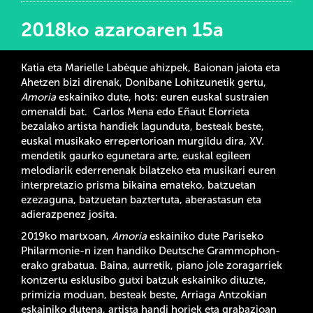
2018ko azaroaren 15a
Katia eta Marielle Labèque ahizpek, Baionan jaiota eta
Ahetzen bizi direnak, Donibane Lohitzunetik gertu,
Amoria
eskainiko dute, hots: euren euskal sustraien
omenaldi bat. Carlos Mena edo Eñaut Elorrieta
bezalako artista handiek lagunduta, besteak beste,
euskal musikako errepertorioan murgildu dira, XV.
mendetik gaurko egunetara arte, euskal egileen
melodiarik ederrenenak bilatzeko eta musikari euren
interpretazio prisma bikaina emateko, batzuetan
ezezaguna, batzuetan baztertuta, aberastasun eta
adierazpenez josita.
2019ko martxoan,
Amoria
eskainiko dute Pariseko
Philarmonie-n izen handiko Deutsche Grammophon-
erako grabatua. Baina, aurretik, piano jole zoragarriek
kontzertu esklusibo gutxi batzuk eskainiko dituzte,
primizia moduan, besteak beste, Arriaga Antzokian
eskainiko dutena, artista handi horiek eta grabazioan