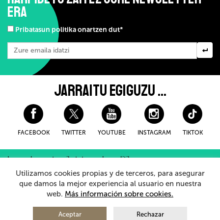
ERA
Pribatasun politika onartzen dut*
JARRAITU EGIGUZU ...
FACEBOOK
TWITTER
YOUTUBE
INSTAGRAM
TIKTOK
Lege-oharra eta pribatutasuneko politika
Erosteko Baldintza Orokorroak
Cookieei buruzko politika
Utilizamos cookies propias y de terceros, para asegurar
Barneko Informazio Sistema
que damos la mejor experiencia al usuario en nuestra
web.
Más información sobre cookies.
© 2026 - Teatro Arriaga Antzokia
Eskubide guztiak erreserbatuta
Aceptar
Rechazar