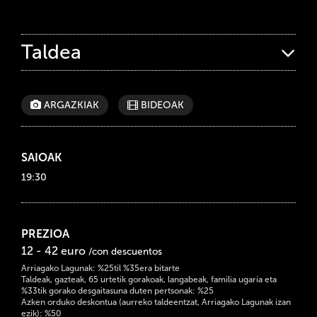
Taldea
ARGAZKIAK
BIDEOAK
SAIOAK
19:30
PREZIOA
12 - 42 euro
/con descuentos
Arriagako Lagunak: %25til %35era bitarte
Taldeak, gazteak, 65 urtetik gorakoak, langabeak, familia ugaria eta
%33tik gorako desgaitasuna duten pertsonak: %25
Azken orduko deskontua (aurreko taldeentzat, Arriagako Lagunak izan
ezik): %50