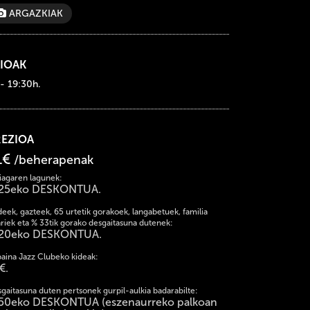
ARGAZKIAK
IOAK
 - 19:30h.
REZIOA
1€
/beherapenak
iagaren lagunek:
25eko DESKONTUA.
deek, gazteek, 65 urtetik gorakoek, langabetuek, familia
riek eta % 33tik gorako desgaitasuna dutenek:
20eko DESKONTUA.
baina Jazz Clubeko kideak:
€.
gaitasuna duten pertsonek gurpil-aulkia badarabilte:
50eko DESKONTUA (eszenaurreko palkoan