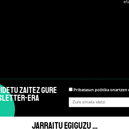
et
IDETU ZAITEZ GURE
Pribatasun politika onartzen 
SLETTER-ERA
JARRAITU EGIGUZU ...