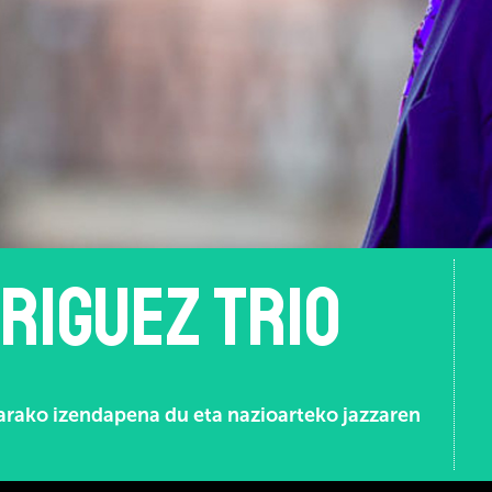
RIGUEZ trio
arako izendapena du eta nazioarteko jazzaren