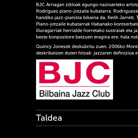
BJC Arriagan zikloak egungo nazioarteko artist
Rodriguez piano-jotzaile kubatarra. Rodriguez
handiko jazz-pianista bikaina da, Keith Jarrett
Piano-jotzaile kubatarrak Habanako kontserbator
liluragarriak herrialde horretako sustraiak eta j
beste konpositore batzuen eragina ere, hala no
Quincy Jonesek deskubritu zuen, 2006ko Mon
deskribatzen duten hitzak: jazzaren definizioa 
Taldea