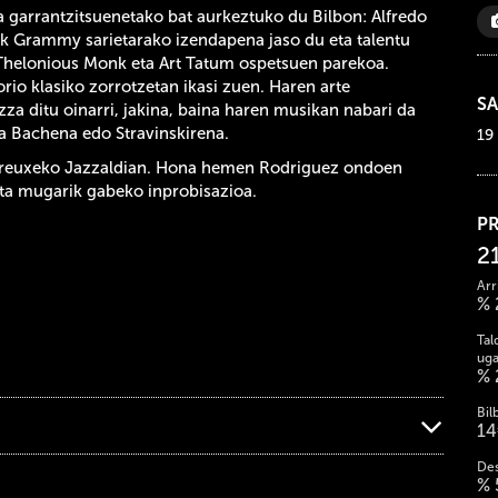
a garrantzitsuenetako bat aurkeztuko du Bilbon: Alfredo
ek Grammy sarietarako izendapena jaso du eta talentu
, Thelonious Monk eta Art Tatum ospetsuen parekoa.
io klasiko zorrotzetan ikasi zuen. Haren arte
SA
azza ditu oinarri, jakina, baina haren musikan nabari da
la Bachena edo Stravinskirena.
19
treuxeko Jazzaldian. Hona hemen Rodriguez ondoen
eta mugarik gabeko inprobisazioa.
P
2
Arr
% 
Tal
uga
% 
Bil
14
Des
% 