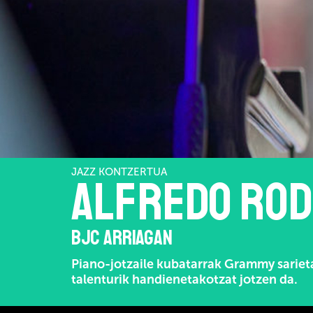
JAZZ KONTZERTUA
ALFREDO ROD
BJC ARRIAGAN
Piano-jotzaile kubatarrak Grammy sariet
talenturik handienetakotzat jotzen da.