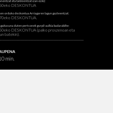
unentzat eta taldeentzat izan ezik):
 50eko DESKONTUA
en orduko deskontua Arriagaren lagun gazteentzat:
70eko DESKONTUA.
gaitasuna duten pertsonek gurpil-aulkia badarabilte:
50eko DESKONTUA (palko proszenoan eta
gun batekin).
RAUPENA
0 min.