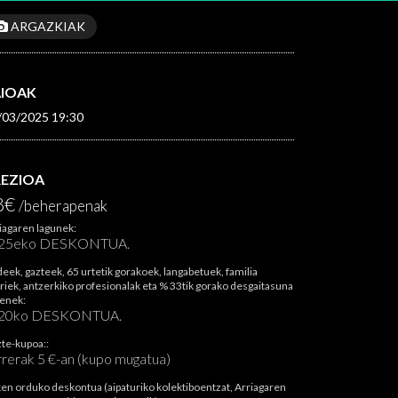
ARGAZKIAK
AIOAK
/03/2025 19:30
REZIOA
8€
/beherapenak
iagaren lagunek:
25eko DESKONTUA.
deek, gazteek, 65 urtetik gorakoek, langabetuek, familia
riek, antzerkiko profesionalak eta % 33tik gorako desgaitasuna
enek:
20ko DESKONTUA.
te-kupoa::
rrerak 5 €-an (kupo mugatua)
en orduko deskontua (aipaturiko kolektiboentzat, Arriagaren