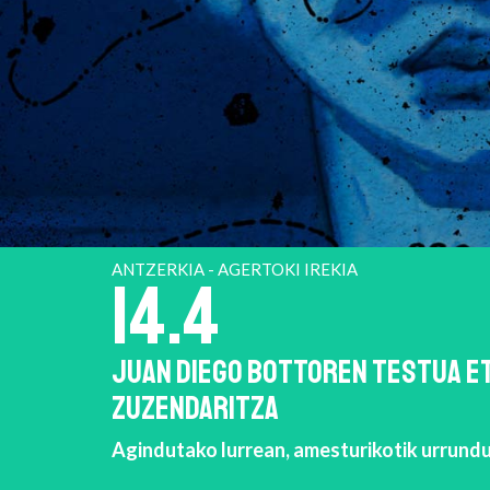
ANTZERKIA - AGERTOKI IREKIA
14.4
JUAN DIEGO BOTTOREN TESTUA E
ZUZENDARITZA
Agindutako lurrean, amesturikotik urrunduko