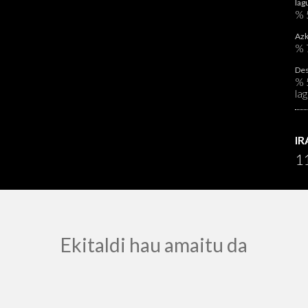
lag
%
Azk
% 
Des
% 
la
I
11
Ekitaldi hau amaitu da