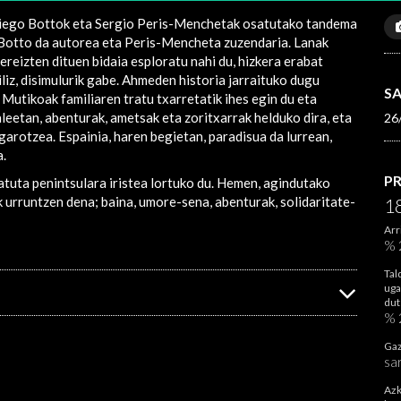
Diego Bottok eta Sergio Peris-Menchetak osatutako tandema
. Botto da autorea eta Peris-Mencheta zuzendaria. Lanak
ereizten dituen bidaia esploratu nahi du, hizkera erabat
biliz, disimulurik gabe. Ahmeden historia jarraituko dugu
S
utikoak familiaren tratu txarretatik ihes egin du eta
aleetan, abenturak, ametsak eta zoritxarrak helduko dira, eta
26
igarotzea. Espainia, haren begietan, paradisua da lurrean,
a.
P
atuta penintsulara iristea lortuko du. Hemen, agindutako
k urruntzen dena; baina, umore-sena, abenturak, solidaritate-
1
Arr
% 
Tal
uga
dut
% 
Gaz
sa
Azk