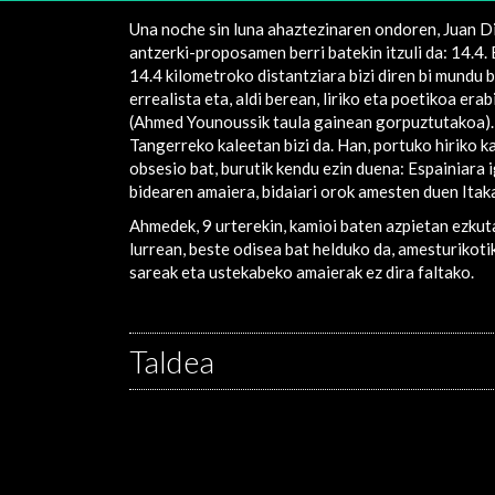
Una noche sin luna ahaztezinaren ondoren, Juan 
antzerki-proposamen berri batekin itzuli da: 14.4
14.4 kilometroko distantziara bizi diren bi mundu b
errealista eta, aldi berean, liriko eta poetikoa era
(Ahmed Younoussik taula gainean gorpuztutakoa). M
Tangerreko kaleetan bizi da. Han, portuko hiriko k
obsesio bat, burutik kendu ezin duena: Espainiara 
bidearen amaiera, bidaiari orok amesten duen Itak
Ahmedek, 9 urterekin, kamioi baten azpietan ezkut
lurrean, beste odisea bat helduko da, amesturikoti
sareak eta ustekabeko amaierak ez dira faltako.
Taldea