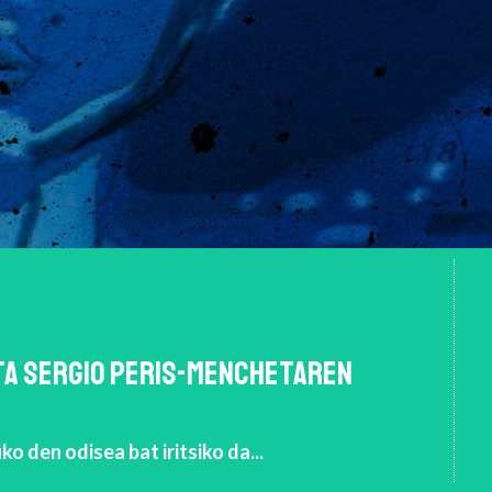
TA SERGIO PERIS-MENCHETAREN
 den odisea bat iritsiko da...