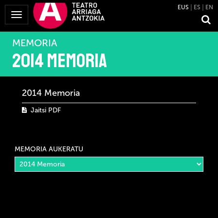
EUS
ES
EN
Menua
erakutsi
MEMORIA
2014 Memoria
2014 Memoria
Jaitsi PDF
MEMORIA AUKERATU