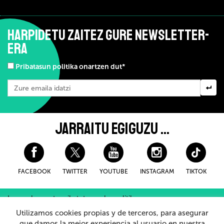
HARPIDETU ZAITEZ GURE NEWSLETTER-
ERA
Pribatasun politika onartzen dut*
JARRAITU EGIGUZU ...
FACEBOOK
TWITTER
YOUTUBE
INSTAGRAM
TIKTOK
Lege-oharra eta pribatutasuneko politika
Erosteko Baldintza Orokorroak
Cookieei buruzko politika
Utilizamos cookies propias y de terceros, para asegurar
Barneko Informazio Sistema
que damos la mejor experiencia al usuario en nuestra