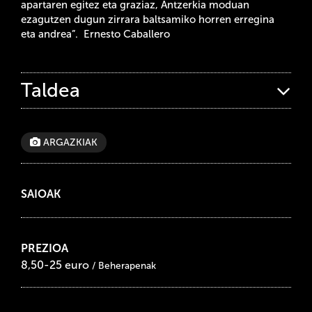
apartaren egitez eta graziaz, Antzerkia moduan
ezagutzen dugun zirrara baltsamiko horren erregina
eta andrea”. Ernesto Caballero
Taldea
ARGAZKIAK
SAIOAK
PREZIOA
8,50-25 euro
/ Beherapenak