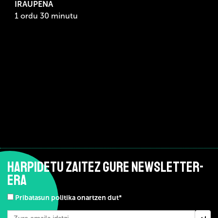
IRAUPENA
1 ordu 30 minutu
HARPIDETU ZAITEZ GURE NEWSLETTER-
ERA
Pribatasun politika onartzen dut*