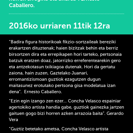
Caballero.
2016ko urriaren 11tik 12ra
“Badira figura historikoak fikzio-sortzaileak bereziki
erakartzen dituztenak; haien bizitzak behin eta berriz
birsortzen dira eta errepikapen hori tarteko, pertsonaia
batzuk eratzen doaz, jatorrizko erreferentearekin gero
eta antzekotasun txikiagoa dutenak. Hori da gertatu
zaiona, hain zuzen, Gaztelako Juanari,
erromantizismoan guztiok ezagutzen dugun
maitasunez erotutako pertsona gisa modelatua izan
dena”. Ernesto Caballero.
“Ezin egin izango zen ezer… Concha Velasco espainiar
agertokiko artista handia gabe, guztiok gainezka jartzen
gaituen gogo bizi horren azken arrazoia baita”. Gerardo
Vera
“Guztiz betetako ametsa, Concha Velasco artista