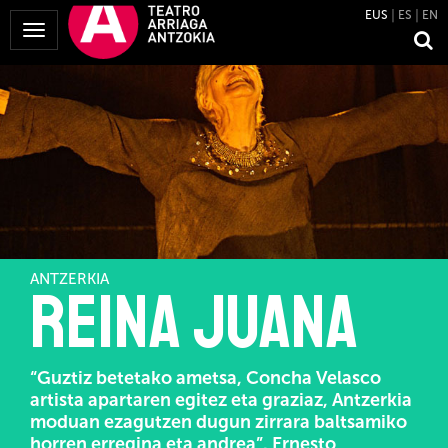
EUS
ES
EN
Menua
erakutsi
ANTZERKIA
Reina Juana
“Guztiz betetako ametsa, Concha Velasco
artista apartaren egitez eta graziaz, Antzerkia
moduan ezagutzen dugun zirrara baltsamiko
horren erregina eta andrea”. Ernesto