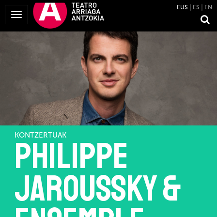
EUS
ES
EN
Menua
erakutsi
KONTZERTUAK
Philippe
Jaroussky &