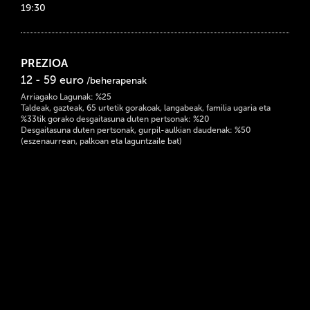
19:30
PREZIOA
12 - 59 euro
/beherapenak
Arriagako Lagunak: %25
Taldeak, gazteak, 65 urtetik gorakoak, langabeak, familia ugaria eta
%33tik gorako desgaitasuna duten pertsonak: %20
Desgaitasuna duten pertsonak, gurpil-aulkian daudenak: %50
(eszenaurrean, palkoan eta laguntzaile bat)