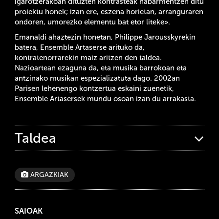
igarotzerakoan dituzten kontrasteak nabarmentzen ditu
proiektu honek; izan ere, eszena horietan, arranguraren
ondoren, umorezko elementu bat etor liteke».
Emanaldi ahaztezin honetan, Philippe Jarousskyrekin
batera, Ensemble Artaserse arituko da,
kontratenorrarekin maiz aritzen den taldea.
Nazioartean ezaguna da, eta musika barrokoan eta
antzinako musikan espezializatuta dago. 2002an
Parisen lehenengo kontzertua eskaini zuenetik,
Ensemble Artasersek mundu osoan izan du arrakasta.
Taldea
ARGAZKIAK
SAIOAK