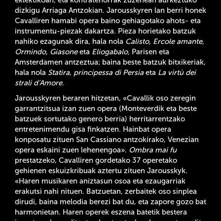
dizkigu Arriaga Antzokian. Jarousskyren lan berri honek
Cavalliren hamabi opera baino gehiagotako ahots- eta
instrumentu-piezak dakartza. Pieza horietako batzuk
nahiko ezagunak dira, hala nola
Calisto, Ercole amante,
Ormindo, Giasone
eta
Eliogabalo,
Parisen eta
Amsterdamen antzeztua; baina beste batzuk bitxikeriak,
hala nola
Statira
,
principessa di Persia
eta
La virtù dei
strali d’Amore
.
Jarousskyren beraren hitzetan, «Cavallik oso zeregin
garrantzitsua izan zuen opera (Monteverdik eta beste
batzuek sortutako genero berria) herritarrentzako
entretenimendu gisa finkatzen. Hainbat opera
konposatu zituen San Cassiano antzokirako, Venezian
opera eskaini zuen lehenengoa».
Ombra mai fu
prestatzeko, Cavalliren gordetako 37 operetako
gehienen eskuizkribuak aztertu zituen Jarousskyk.
«Haren musikaren aniztasun osoa eta ezaugarriak
erakutsi nahi nituen. Batzuetan, zerbaitek oso sinplea
dirudi, baina melodia berezi bat du, eta zapore gozo bat
harmonietan. Haren operek eszena batetik bestera