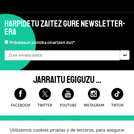
HARPIDETU ZAITEZ GURE NEWSLETTER-
ERA
Pribatasun politika onartzen dut*
JARRAITU EGIGUZU ...
FACEBOOK
TWITTER
YOUTUBE
INSTAGRAM
TIKTOK
Lege-oharra eta pribatutasuneko politika
Erosteko Baldintza Orokorroak
Cookieei buruzko politika
Utilizamos cookies propias y de terceros, para asegurar
Barneko Informazio Sistema