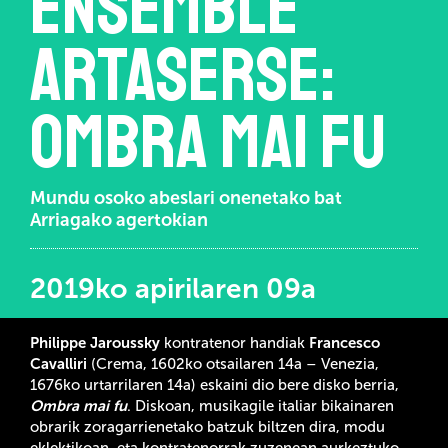
Ensemble
Artaserse:
Ombra mai fu
Mundu osoko abeslari onenetako bat
Arriagako agertokian
2019ko apirilaren 09a
Philippe Jaroussky
kontratenor handiak
Francesco
Cavalliri
(Crema, 1602ko otsailaren 14a – Venezia,
1676ko urtarrilaren 14a) eskaini dio bere disko berria,
Ombra mai fu
. Diskoan, musikagile italiar bikainaren
obrarik zoragarrienetako batzuk biltzen dira, modu
eklektikoan, eta kontratenorrak zuzenean aurkeztuko