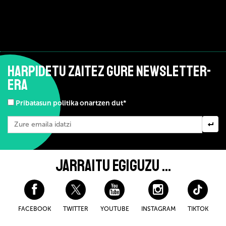
HARPIDETU ZAITEZ GURE NEWSLETTER-
ERA
Pribatasun politika onartzen dut*
JARRAITU EGIGUZU ...
FACEBOOK
TWITTER
YOUTUBE
INSTAGRAM
TIKTOK