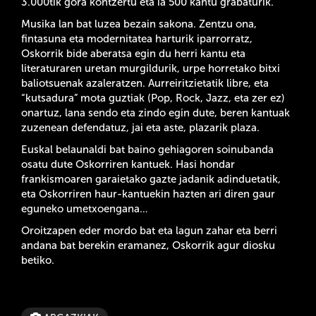
3.000tik gora kontzertu eta ia 500 kantu grabaturik.
Musika lan bat luzea bezain sakona. Zentzu ona,
fintasuna eta modernitatea harturik iparrorratz,
Oskorrik bide aberatsa egin du herri kantu eta
literaturaren uretan murgildurik, urpe horretako bitxi
baliotsuenak azaleratzen. Aurreiritzietatik libre, eta
“kutsadura” mota guztiak (Pop, Rock, Jazz, eta zer ez)
onartuz, lana sendo eta zindo egin dute, beren kantuak
zuzenean defendatuz, jai eta aste, plazarik plaza.
Euskal belaunaldi bat baino gehiagoren soinubanda
osatu dute Oskorriren kantuek. Hasi hondar
frankismoaren garaietako gazte jadanik adinduetatik,
eta Oskorriren haur-kantuekin hazten ari diren gaur
eguneko umetxoengana…
Oroitzapen eder mordo bat eta lagun zahar eta berri
andana bat berekin eramanez, Oskorrik agur diosku
betiko.