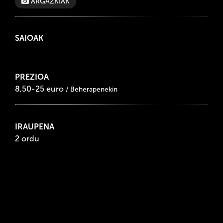
ARGAZKIAK
SAIOAK
PREZIOA
8,50-25 euro
/ Beherapenekin
IRAUPENA
2 ordu