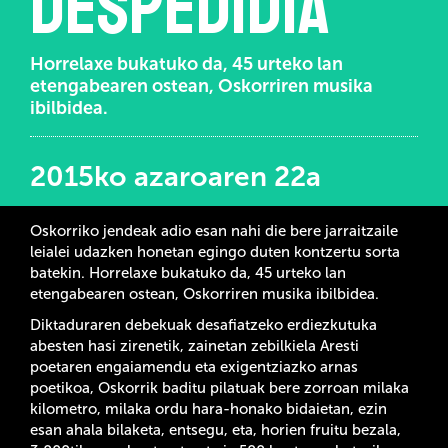
despedidia
Horrelaxe bukatuko da, 45 urteko lan
etengabearen ostean, Oskorriren musika
ibilbidea.
2015ko azaroaren 22a
Oskorriko jendeak adio esan nahi die bere jarraitzaile
leialei udazken honetan egingo duten kontzertu sorta
batekin. Horrelaxe bukatuko da, 45 urteko lan
etengabearen ostean, Oskorriren musika ibilbidea.
Diktaduraren debekuak desafiatzeko erdiezkutuka
abesten hasi zirenetik, zainetan zebilkiela Aresti
poetaren engaiamendu eta exigentziazko arnas
poetikoa, Oskorrik baditu pilatuak bere zorroan milaka
kilometro, milaka ordu hara-honako bidaietan, ezin
esan ahala bilaketa, entsegu, eta, horien fruitu bezala,