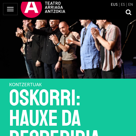
EUS
ES
EN
Menua
erakutsi
KONTZERTUAK
Oskorri:
Hauxe da