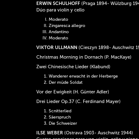
ERWIN SCHULHOFF
(Praga 1894- Wülzburg 19
Dúo para violín y cello
Moderato
Zingaresca allegro
Andantino
Moderato
VIKTOR ULLMANN
(Cieszyn 1898- Auschwitz 1
Christmas Morning in Dornach (P. MacKaye)
Zwei Chinesische Lieder (Klabund)
Wanderer erwacht in der Herberge
Der müde Soldat
Vor der Ewigkeit (H. Günter Adler)
Drei Lieder Op.37 (C. Ferdinand Mayer)
Scnitterlied
Säerspruch
Die Schweizer
ILSE WEBER
(Ostrava 1903- Auschwitz 1944)