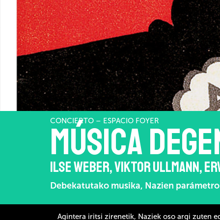
CONCIERTO – ESPACIO FOYER
MÚSICA DEGE
ILSE WEBER, VIKTOR ULLMANN, E
Debekatutako musika, Nazien parámetro i
Agintera iritsi zirenetik, Naziek oso argi zuten