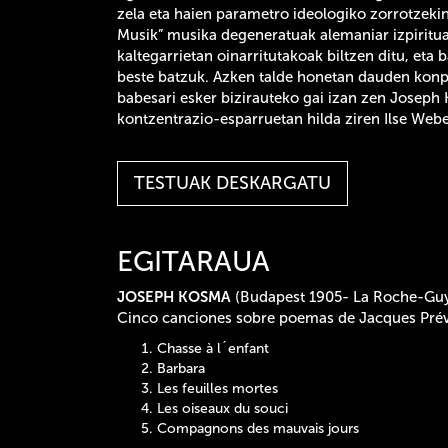
zela eta haien parametro ideologiko zorrotzekin
Musik” musika degeneratuak alemaniar izpiritua
kaltegarrietan oinarritutakoak biltzen ditu, eta
beste batzuk. Azken talde honetan dauden konpo
babesari esker bizirauteko gai izan zen Joseph 
kontzentrazio-esparruetan hilda ziren Ilse Webe
TESTUAK DESKARGATU
EGITARAUA
JOSEPH KOSMA
(Budapest 1905- La Roche-Gu
Cinco canciones sobre poemas de Jacques Prév
Chasse à l´enfant
Barbara
Les feuilles mortes
Les oiseaux du souci
Compagnons des mauvais jours