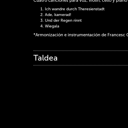
Cuatro canciones para voz, violín, cello y piano
Ich wandre durch Theresienstadt
Ade, kamerad!
Und der Regen rinnt
Wiegala
*Armonización e instrumentación de Francesc C
Taldea