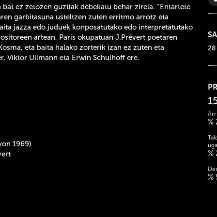
 bat ez zetozen guztiak debekatu behar zirela. “Entartete
ren garbitasuna usteltzen zuten erritmo arrotz eta
 baita jazza edo juduek konposatutako edo interpretatutako
SA
sitoreen artean, Paris okupatuan J.Prévert poetaren
Kosma, eta baita halako zorterik izan ez zuten eta
28
r, Viktor Ullmann eta Erwin Schulhoff ere.
P
1
Arr
% 
Tal
yon 1969)
uga
% 
ert
Des
% 