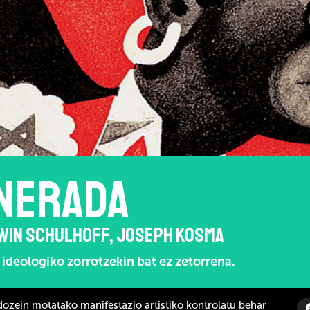
NERADA
RWIN SCHULHOFF, JOSEPH KOSMA
deologiko zorrotzekin bat ez zetorrena.
 edozein motatako manifestazio artistiko kontrolatu behar