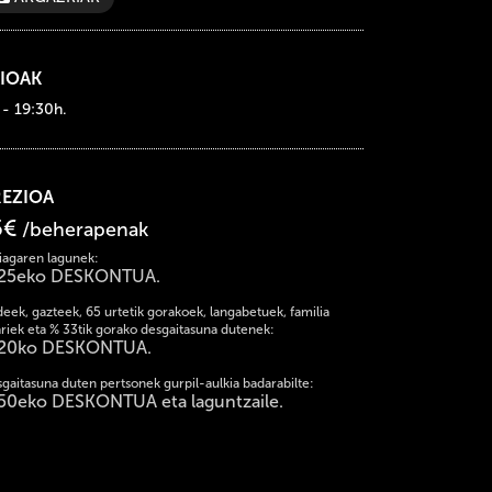
IOAK
 - 19:30h.
REZIOA
5€
/beherapenak
iagaren lagunek:
25eko DESKONTUA.
deek, gazteek, 65 urtetik gorakoek, langabetuek, familia
riek eta % 33tik gorako desgaitasuna dutenek:
20ko DESKONTUA.
gaitasuna duten pertsonek gurpil-aulkia badarabilte:
50eko DESKONTUA eta laguntzaile.