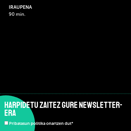
IRAUPENA
90 min.
HARPIDETU ZAITEZ GURE NEWSLETTER-
ERA
Pribatasun politika onartzen dut*