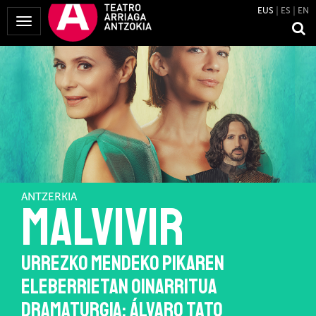
EUS
ES
EN
Menua
erakutsi
ANTZERKIA
MALVIVIR
URREZKO MENDEKO PIKAREN
ELEBERRIETAN OINARRITUA
DRAMATURGIA: ÁLVARO TATO