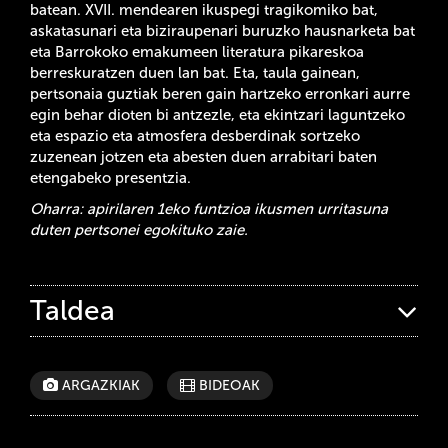
batean. XVII. mendearen ikuspegi tragikomiko bat,
askatasunari eta biziraupenari buruzko hausnarketa bat
eta Barrokoko emakumeen literatura pikareskoa
berreskuratzen duen lan bat. Eta, taula gainean,
pertsonaia guztiak beren gain hartzeko erronkari aurre
egin behar dioten bi antzezle, eta ekintzari laguntzeko
eta espazio eta atmosfera desberdinak sortzeko
zuzenean jotzen eta abesten duen arrabitari baten
etengabeko presentzia.
Oharra: apirilaren 1eko funtzioa ikusmen urritasuna
duten pertsonei egokituko zaie.
Taldea
ARGAZKIAK
BIDEOAK