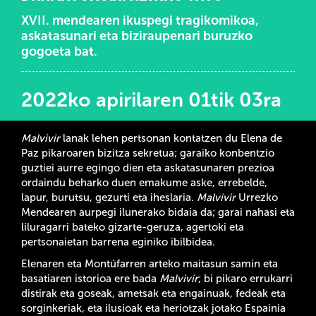
XVII. mendearen ikuspegi tragikomikoa,
askatasunari eta biziraupenari buruzko
gogoeta bat.
2022ko apirilaren 01tik 03ra
Malvivir
lanak lehen pertsonan kontatzen du Elena de
Paz pikaroaren bizitza sekretua; garaiko konbentzio
guztiei aurre egingo dien eta askatasunaren prezioa
ordaindu beharko duen emakume aske, errebelde,
lapur, burutsu, gezurti eta iheslaria.
Malvivir
Urrezko
Mendearen aurpegi ilunerako bidaia da; garai nahasi eta
liluragarri bateko gizarte-geruza, agertoki eta
pertsonaietan barrena eginiko ibilbidea.
Elenaren eta Montúfarren arteko maitasun samin eta
basatiaren istorioa ere bada
Malvivir
; bi pikaro errukarri
distirak eta goseak, ametsak eta engainuak, fedeak eta
sorginkeriak, eta ilusioak eta heriotzak jotako Espainia