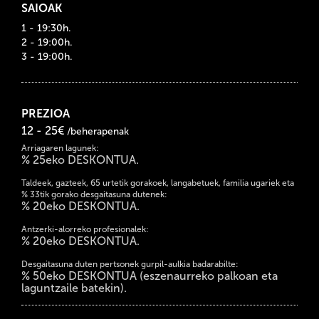
SAIOAK
1 - 19:30h.
2 - 19:00h.
3 - 19:00h.
PREZIOA
12 - 25€
/beherapenak
Arriagaren lagunek:
% 25eko DESKONTUA.
Taldeek, gazteek, 65 urtetik gorakoek, langabetuek, familia ugariek eta
% 33tik gorako desgaitasuna dutenek:
% 20eko DESKONTUA.
Antzerki-alorreko profesionalek:
% 20eko DESKONTUA.
Desgaitasuna duten pertsonek gurpil-aulkia badarabilte:
% 50eko DESKONTUA (eszenaurreko palkoan eta
laguntzaile batekin).