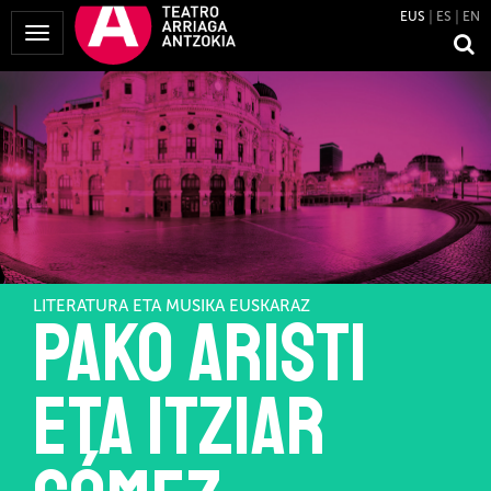
EUS
ES
EN
Menua
erakutsi
LITERATURA ETA MUSIKA EUSKARAZ
Pako Aristi
eta Itziar