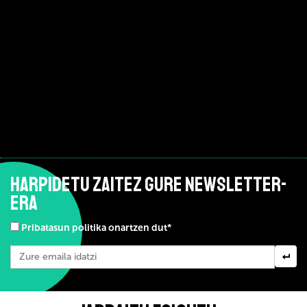
HARPIDETU ZAITEZ GURE NEWSLETTER-
ERA
Pribatasun politika onartzen dut*