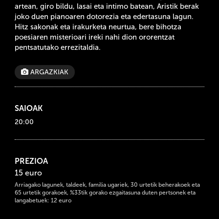
artean, giro bildu, lasai eta intimo batean, Aristik berak
joko duen pianoaren dotorezia eta edertasuna lagun.
Hitz sakonak eta irakurketa neurtua, bere bihotza
poesiaren misterioari ireki nahi dion ororentzat
pentsatutako errezitaldia.
ARGAZKIAK
SAIOAK
20:00
PREZIOA
15 euro
Arriagako lagunek, taldeek, familia ugariek, 30 urtetik beherakoek eta
65 urtetik gorakoek, %33tik gorako ezgaitasuna duten pertsonek eta
langabetuek: 12 euro