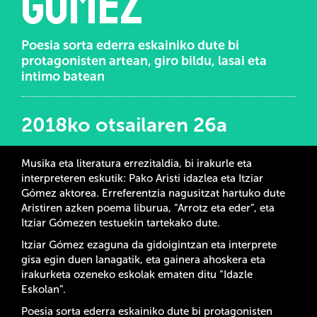
Gómez
Poesia sorta ederra eskainiko dute bi
protagonisten artean, giro bildu, lasai eta
intimo batean
2018ko otsailaren 26a
Musika eta literatura errezitaldia, bi irakurle eta
interpreteren eskutik: Pako Aristi idazlea eta Itziar
Gómez aktorea. Erreferentzia nagusitzat hartuko dute
Aristiren azken poema liburua, “Arrotz eta eder”, eta
Itziar Gómezen testuekin tartekako dute.
Itziar Gómez ezaguna da gidoigintzan eta interprete
gisa egin duen lanagatik, eta gainera ahoskera eta
irakurketa ozeneko eskolak ematen ditu “Idazle
Eskolan”.
Poesia sorta ederra eskainiko dute bi protagonisten