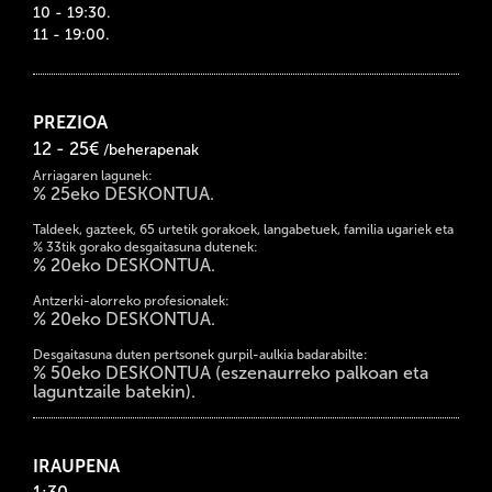
10 - 19:30.
11 - 19:00.
PREZIOA
12 - 25€
/beherapenak
Arriagaren lagunek:
% 25eko DESKONTUA.
Taldeek, gazteek, 65 urtetik gorakoek, langabetuek, familia ugariek eta
% 33tik gorako desgaitasuna dutenek:
% 20eko DESKONTUA.
Antzerki-alorreko profesionalek:
% 20eko DESKONTUA.
Desgaitasuna duten pertsonek gurpil-aulkia badarabilte:
% 50eko DESKONTUA (eszenaurreko palkoan eta
laguntzaile batekin).
IRAUPENA