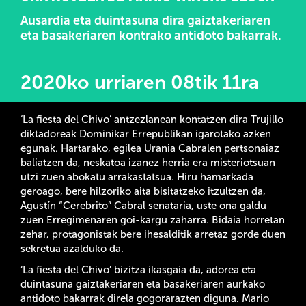
Ausardia eta duintasuna dira gaiztakeriaren
eta basakeriaren kontrako antidoto bakarrak.
2020ko urriaren 08tik 11ra
‘La fiesta del Chivo’ antzezlanean kontatzen dira Trujillo
diktadoreak Dominikar Errepublikan igarotako azken
egunak. Hartarako, egilea Urania Cabralen pertsonaiaz
baliatzen da, neskatoa izanez herria era misteriotsuan
utzi zuen abokatu arrakastatsua. Hiru hamarkada
geroago, bere hilzoriko aita bisitatzeko itzultzen da,
Agustín “Cerebrito” Cabral senataria, uste ona galdu
zuen Erregimenaren goi-kargu zaharra. Bidaia horretan
zehar, protagonistak bere ihesalditik arretaz gorde duen
sekretua azalduko da.
‘La fiesta del Chivo’ bizitza ikasgaia da, adorea eta
duintasuna gaiztakeriaren eta basakeriaren aurkako
antidoto bakarrak direla gogorarazten diguna. Mario