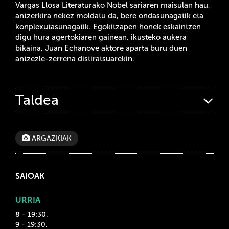
Vargas Llosa Literaturako Nobel sariaren maisulan hau,
antzerkira nekez moldatu da, bere ondasunagatik eta
konplexutasunagatik. Egokitzapen honek eskaintzen
digu hura agertokiaren gainean, ikusteko aukera
bikaina, Juan Echanove aktore aparta buru duen
antzezle-zerrena distiratsuarekin.
Taldea
ARGAZKIAK
SAIOAK
URRIA
8 - 19:30.
9 - 19:30.