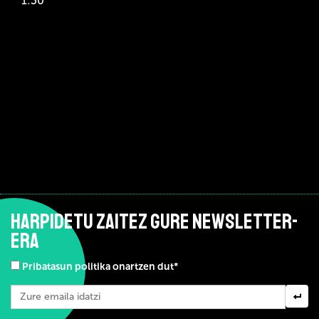
1:30
HARPIDETU ZAITEZ GURE NEWSLETTER-
ERA
Pribatasun politika onartzen dut*