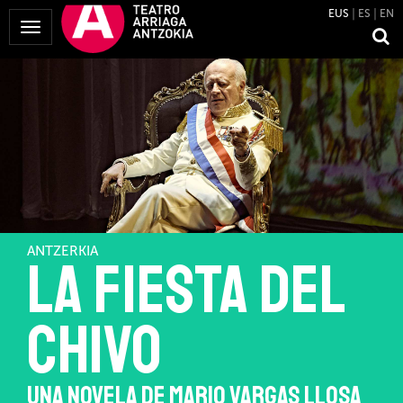
EUS
ES
EN
Menua
erakutsi
ANTZERKIA
La fiesta del
chivo
UNA NOVELA DE MARIO VARGAS LLOSA