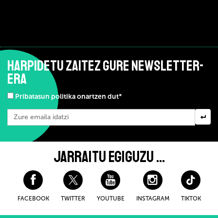
HARPIDETU ZAITEZ GURE NEWSLETTER-
ERA
Pribatasun politika onartzen dut*
JARRAITU EGIGUZU ...
FACEBOOK
TWITTER
YOUTUBE
INSTAGRAM
TIKTOK