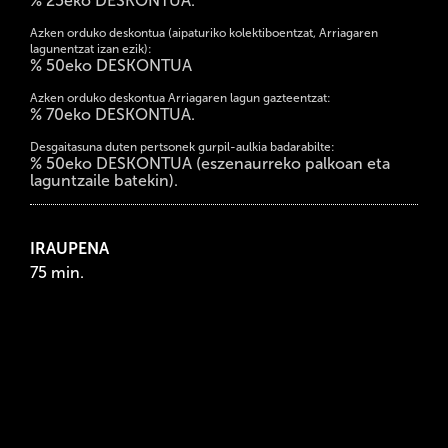
% 25eko DESKONTUA.
Azken orduko deskontua (aipaturiko kolektiboentzat, Arriagaren
lagunentzat izan ezik):
% 50eko DESKONTUA
Azken orduko deskontua Arriagaren lagun gazteentzat:
% 70eko DESKONTUA.
Desgaitasuna duten pertsonek gurpil-aulkia badarabilte:
% 50eko DESKONTUA (eszenaurreko palkoan eta
laguntzaile batekin).
IRAUPENA
75 min.