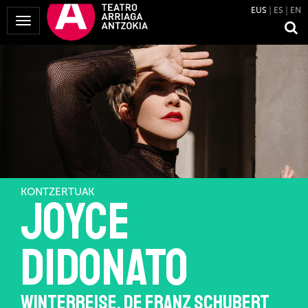
EUS
ES
EN
Menua
erakutsi
KONTZERTUAK
JOYCE
DIDONATO
WINTERREISE, DE FRANZ SCHUBERT