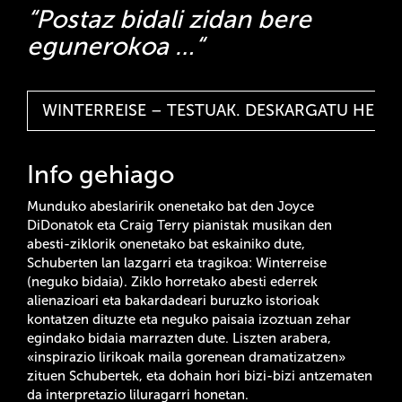
“Postaz bidali zidan bere
egunerokoa …“
WINTERREISE – TESTUAK. DESKARGATU HEME
Info gehiago
Munduko abeslaririk onenetako bat den Joyce
DiDonatok eta Craig Terry pianistak musikan den
abesti-ziklorik onenetako bat eskainiko dute,
Schuberten lan lazgarri eta tragikoa: Winterreise
(neguko bidaia). Ziklo horretako abesti ederrek
alienazioari eta bakardadeari buruzko istorioak
kontatzen dituzte eta neguko paisaia izoztuan zehar
egindako bidaia marrazten dute. Liszten arabera,
«inspirazio lirikoak maila gorenean dramatizatzen»
zituen Schubertek, eta dohain hori bizi-bizi antzematen
da interpretazio liluragarri honetan.