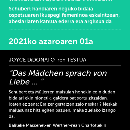
Schubert handiaren neguko bidaia
ospetsuaren ikuspegi femeninoa eskaintzean,
abeslariaren kantua ederra eta argitsua da
2021ko azaroaren 01a
JOYCE DiDONATO-ren TESTUA
“Das Mädchen sprach von
Liebe … “
Schubert eta Müllerren maisulan honekin egin dudan
bidaiari ekin nionetik, galdera bat sortu zitzaidan,
joaten ez zena: Eta zer gertatzen zaio neskari? Neskak
maitasunaz hitz egiten bazuen, maite zuelako izango
da.
Baliteke Massenet-en Werther-rean Charlottekin