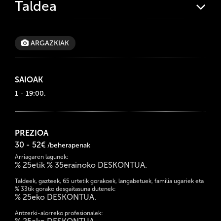
Taldea
ARGAZKIAK
SAIOAK
1 - 19:00.
PREZIOA
30 - 52€
/beherapenak
Arriagaren lagunek:
% 25etik % 35erainoko DESKONTUA.
Taldeek, gazteek, 65 urtetik gorakoek, langabetuek, familia ugariek eta
% 33tik gorako desgaitasuna dutenek:
% 25eko DESKONTUA.
Antzerki-alorreko profesionalek: