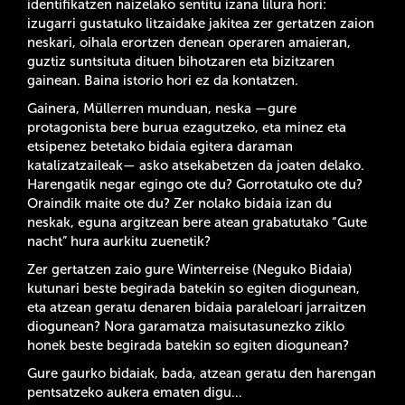
identifikatzen naizelako sentitu izana lilura hori:
izugarri gustatuko litzaidake jakitea zer gertatzen zaion
neskari, oihala erortzen denean operaren amaieran,
guztiz suntsituta dituen bihotzaren eta bizitzaren
gainean. Baina istorio hori ez da kontatzen.
Gainera, Müllerren munduan, neska —gure
protagonista bere burua ezagutzeko, eta minez eta
etsipenez betetako bidaia egitera daraman
katalizatzaileak— asko atsekabetzen da joaten delako.
Harengatik negar egingo ote du? Gorrotatuko ote du?
Oraindik maite ote du? Zer nolako bidaia izan du
neskak, eguna argitzean bere atean grabatutako “Gute
nacht” hura aurkitu zuenetik?
Zer gertatzen zaio gure Winterreise (Neguko Bidaia)
kutunari beste begirada batekin so egiten diogunean,
eta atzean geratu denaren bidaia paraleloari jarraitzen
diogunean? Nora garamatza maisutasunezko ziklo
honek beste begirada batekin so egiten diogunean?
Gure gaurko bidaiak, bada, atzean geratu den harengan
pentsatzeko aukera ematen digu…