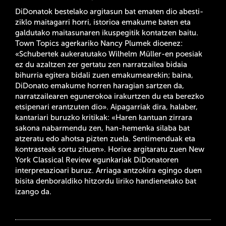
DiDonatok bestelako argitasun bat ematen dio abesti-
ziklo maitagarri horri, istorioa emakume baten eta
galdutako maitasunaren ikuspegitik kontatzen baitu.
Town Topics agerkariko Nancy Plumek dioenez:
«Schubertek aukeratutako Wilhelm Müller-en poesiak
ez du azaltzen zer gertatu zen narratzailea bidaia
bihurria egitera bidali zuen emakumearekin; baina,
DiDonato emakume horren haragian sartzen da,
narratzailearen egunerokoa irakurtzen du eta berezko
etsipenari erantzuten dio». Aipagarriak dira, halaber,
kantariari buruzko kritikak: «Haren kantuan zirrara
sakona nabarmendu zen, han-hemenka silaba bat
atzeratu edo ahotsa pizten zuela. Sentimenduak eta
kontrasteak sortu zituen». Horixe argitaratu zuen New
York Classical Review egunkariak DiDonatoren
interpretazioari buruz. Arriaga antzokira egingo duen
bisita denboraldiko hitzordu liriko handienetako bat
izango da.