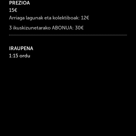
PREZIOA
15€
Arriaga lagunak eta kolektiboak: 12€
3 ikuskizunetarako ABONUA: 30€
IRAUPENA
1:15 ordu