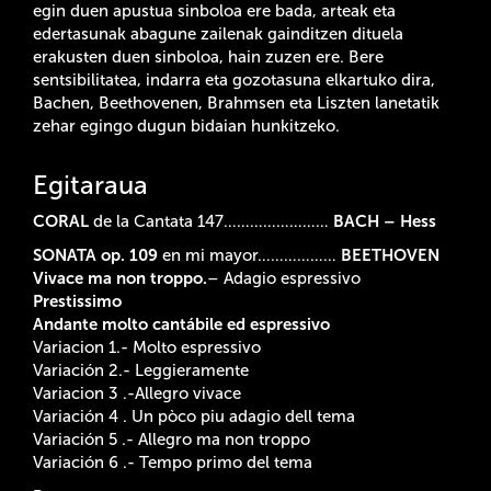
egin duen apustua sinboloa ere bada, arteak eta
edertasunak abagune zailenak gainditzen dituela
erakusten duen sinboloa, hain zuzen ere. Bere
sentsibilitatea, indarra eta gozotasuna elkartuko dira,
Bachen, Beethovenen, Brahmsen eta Liszten lanetatik
zehar egingo dugun bidaian hunkitzeko.
Egitaraua
CORAL
de la Cantata 147……………………
BACH – Hess
SONATA op. 109
en mi mayor………………
BEETHOVEN
Vivace ma non troppo.
– Adagio espressivo
Prestissimo
Andante molto cantábile ed espressivo
Variacion 1.- Molto espressivo
Variación 2.- Leggieramente
Variacion 3 .-Allegro vivace
Variación 4 . Un pòco piu adagio dell tema
Variación 5 .- Allegro ma non troppo
Variación 6 .- Tempo primo del tema