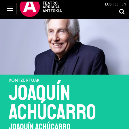
EUS
ES
EN
Menua
erakutsi
KONTZERTUAK
Joaquín
Achúcarro
JOAQUÍN ACHÚCARRO