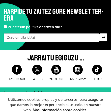
HARPIDETU ZAITEZ GURE NEWSLETTER-
ERA
Pribatasun politika onartzen dut*
JARRAITU EGIGUZU ...
FACEBOOK
TWITTER
YOUTUBE
INSTAGRAM
TIKTOK
Lege-oharra eta pribatutasuneko politika
Erosteko Baldintza Orokorroak
Cookieei buruzko politika
Utilizamos cookies propias y de terceros, para asegurar
Barneko Informazio Sistema
que damos la mejor experiencia al usuario en nuestra
web.
Más información sobre cookies.