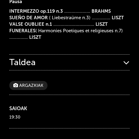
Pausa
INTERMEZZO op.119 n.3
…………………
BRAHMS
SUEÑO DE AMOR
( Liebestraüme n.3) ……………
LISZT
VALSE OUBLIEE n.1
……………………………
LISZT
FUNERALES
( Harmonies Poetiques et religieuses n.7)
……………
LISZT
Taldea
ARGAZKIAK
SAIOAK
19:30