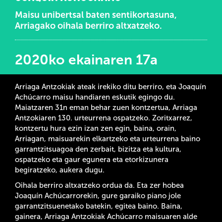
Maisu unibertsal baten sentikortasuna,
Arriagako oihala berriro altxatzeko.
2020ko ekainaren 17a
Arriaga Antzokiak ateak irekiko ditu berriro, eta Joaquín
Achúcarro maisu handiaren eskutik egingo du.
Maiatzaren 31n eman behar zuen kontzertua, Arriaga
Antzokiaren 130. urteurrena ospatzeko. Zoritxarrez,
kontzertu hura ezin izan zen egin, baina, orain,
Arriagan, maisuarekin elkartzeko eta urteurrena baino
garrantzitsuagoa den zerbait, bizitza eta kultura,
ospatzeko eta gaur egunera eta etorkizunera
begiratzeko, aukera dugu.
Oihala berriro altxatzeko ordua da. Eta zer hobea
Joaquín Achúcarrorekin, gure garaiko piano jole
garrantzitsuenetako batekin, egitea baino. Baina,
gainera, Arriaga Antzokiak Achúcarro maisuaren alde