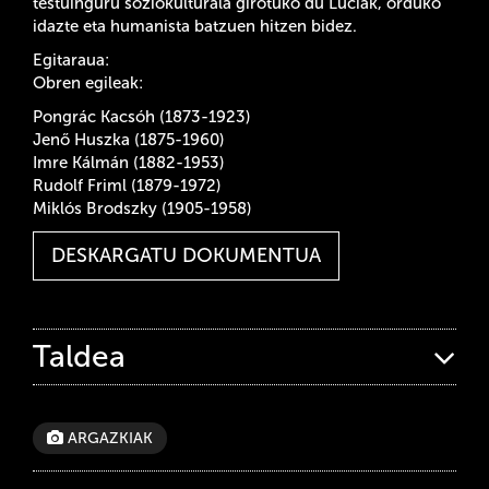
testuinguru soziokulturala girotuko du Lucíak, orduko
idazte eta humanista batzuen hitzen bidez.
Egitaraua:
Obren egileak:
Pongrác Kacsóh (1873-1923)
Jenő Huszka (1875-1960)
Imre Kálmán (1882-1953)
Rudolf Friml (1879-1972)
Miklós Brodszky (1905-1958)
DESKARGATU DOKUMENTUA
Taldea
ARGAZKIAK