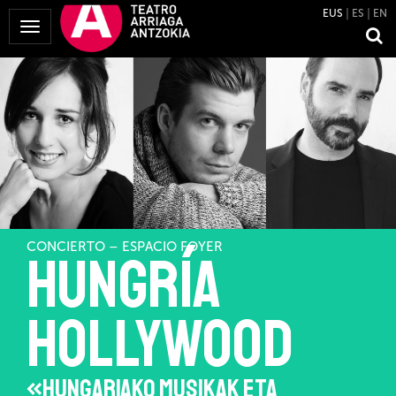
EUS
ES
EN
Menua
erakutsi
CONCIERTO – ESPACIO FOYER
HUNGRÍA
HOLLYWOOD
«HUNGARIAKO MUSIKAK ETA