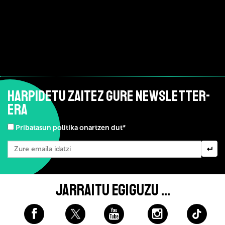
HARPIDETU ZAITEZ GURE NEWSLETTER-
ERA
Pribatasun politika onartzen dut*
JARRAITU EGIGUZU ...