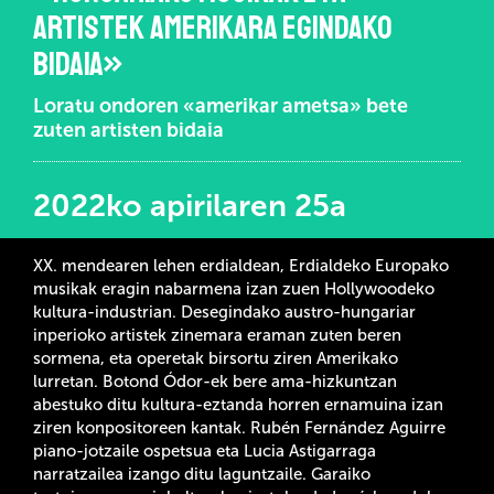
ARTISTEK AMERIKARA EGINDAKO
BIDAIA»
Loratu ondoren «amerikar ametsa» bete
zuten artisten bidaia
2022ko apirilaren 25a
XX. mendearen lehen erdialdean, Erdialdeko Europako
musikak eragin nabarmena izan zuen Hollywoodeko
kultura-industrian. Desegindako austro-hungariar
inperioko artistek zinemara eraman zuten beren
sormena, eta operetak birsortu ziren Amerikako
lurretan. Botond Ódor-ek bere ama-hizkuntzan
abestuko ditu kultura-eztanda horren ernamuina izan
ziren konpositoreen kantak. Rubén Fernández Aguirre
piano-jotzaile ospetsua eta Lucia Astigarraga
narratzailea izango ditu laguntzaile. Garaiko