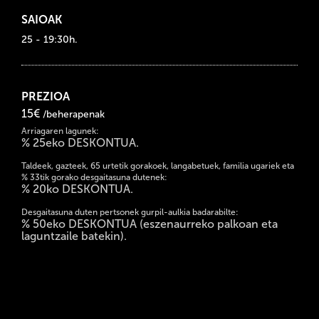
SAIOAK
25 - 19:30h.
PREZIOA
15€
/beherapenak
Arriagaren lagunek:
% 25eko DESKONTUA.
Taldeek, gazteek, 65 urtetik gorakoek, langabetuek, familia ugariek eta
% 33tik gorako desgaitasuna dutenek:
% 20ko DESKONTUA.
Desgaitasuna duten pertsonek gurpil-aulkia badarabilte:
% 50eko DESKONTUA (eszenaurreko palkoan eta
laguntzaile batekin).