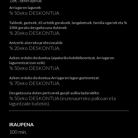
18€
/beherapenak
Arriagaren lagunek:
% 50eko DESKONTUA
Taldeek, gazteek, 65 urtetik gorakoek, langabetuek, familia ugariek eta %
33tik gorako desgaitasuna dutenek:
% 20eko DESKONTUA.
Antzerki-alorreko profesionalek:
% 20eko DESKONTUA.
Azken orduko deskontua (aipaturiko kolektiboentzat, Arriagaren
lagunentzat izan ezik):
% 50eko DESKONTUA
Azken orduko deskontua Arriagaren lagun gazteentzat:
% 70eko DESKONTUA.
Desgaitasuna duten pertsonek gurpil-aulkia badarabilte:
% 50eko DESKONTUA (eszenaurreko palkoan eta
laguntzaile batekin).
IRAUPENA
100 min.