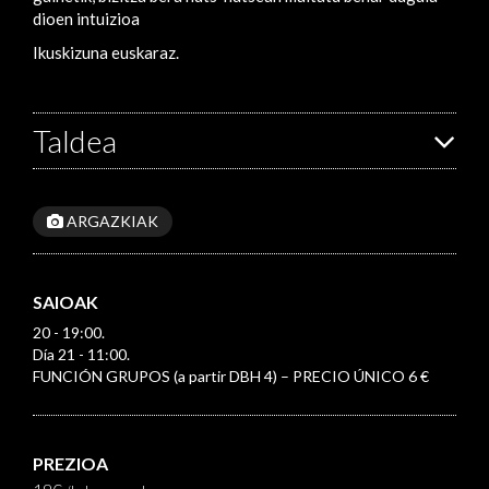
dioen intuizioa
Ikuskizuna euskaraz.
Taldea
ARGAZKIAK
SAIOAK
20 - 19:00.
Día 21 - 11:00.
FUNCIÓN GRUPOS (a partir DBH 4) – PRECIO ÚNICO 6 €
PREZIOA