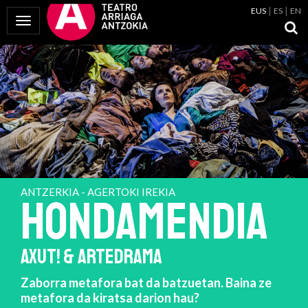
EUS
ES
EN
Menua erakutsi
ANTZERKIA - AGERTOKI IREKIA
HONDAMENDIA
AXUT! & ARTEDRAMA
Zaborra metafora bat da batzuetan. Baina ze
metafora da kiratsa darion hau?