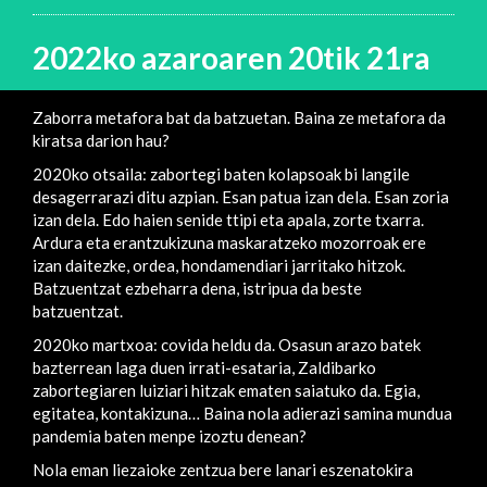
2022ko azaroaren 20tik 21ra
Zaborra metafora bat da batzuetan. Baina ze metafora da
kiratsa darion hau?
2020ko otsaila: zabortegi baten kolapsoak bi langile
desagerrarazi ditu azpian. Esan patua izan dela. Esan zoria
izan dela. Edo haien senide ttipi eta apala, zorte txarra.
Ardura eta erantzukizuna maskaratzeko mozorroak ere
izan daitezke, ordea, hondamendiari jarritako hitzok.
Batzuentzat ezbeharra dena, istripua da beste
batzuentzat.
2020ko martxoa: covida heldu da. Osasun arazo batek
bazterrean laga duen irrati-esataria, Zaldibarko
zabortegiaren luiziari hitzak ematen saiatuko da. Egia,
egitatea, kontakizuna… Baina nola adierazi samina mundua
pandemia baten menpe izoztu denean?
Nola eman liezaioke zentzua bere lanari eszenatokira