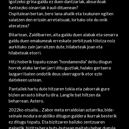
igotzeko grina galdu ez duen dantzariak, absurdoak
funtsezko oinarriak irauli dituenean?
Ospitalean bertan, bere lana ahalik eta txukunen egiten
saiatzen den erizain arretatsuak, lortuko ote du onik
ateratzea?
Bitartean, Zaldibarren, aita galdu duen alabak eta senarra
galdu duen emakumeak erreskate zerbitzuek hilotza noiz
aurkituko zain jarraitzen dute, hilabeteak joan eta
hilabeteak etorri.
Hitz hoberik topatu ezean “hondamendia” deitu diogun
horrek ataka larrian jarri ditu guztiak, halako gertaera
lazgarri baten ondotik deus okerragorik etor ezin
daitekeen ustean.
Pantailek hartu dute hitzaren tokia eta zaborrak gure
bizien arrasto bihurtu dira. Langile bat hiltzen da
beharrean. Astero.
2022ko otsaila… Zabor meta erraldoian aztarrika, bide-
seinale modura erabiliko ditugun galdera ikurrak besterik
ez ditugu topatu. Eta bizitzaren balizko zentzuaren
gainetik, bizitza bera huts-hutsean maitatu behar dugula