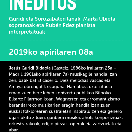
inéditos
Guridi eta Sorozabalen lanak, Marta Ubieta
sopranoak eta Rubén Fdez pianista
interpretatuak
2019ko apirilaren 08a
Jesús Guridi Bidaola
(Gasteiz, 1886ko irailaren 25a –
Madril, 1961eko apirilaren 7a) musikagile handia izan
zen, batik bat El caserío, Diez melodías vascas eta
Amaya obrengatik ezaguna. Hamabost urte zituela
eman zuen bere lehen kontzertu publikoa Bilboko
Elkarte Filarmonikoan. Wagnerren eta erromantizismo
berantiarreko musikarien eragin handia izan zuen,
euskal folklorearen sustraietan inspiratu zen eta genero
ugari ukitu zituen: ganbera musika, ahots konposizioak,
orkestrarakoak, erlijio piezak, operak eta zartzuelak eta
abar.