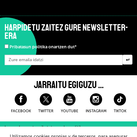
HARPIDETU ZAITEZ GURE NEWSLETTER-
ERA
Pribatasun politika onartzen dut*
JARRAITU EGIGUZU ...
FACEBOOK
TWITTER
YOUTUBE
INSTAGRAM
TIKTOK
Lege-oharra eta pribatutasuneko politika
Erosteko Baldintza Orokorroak
Cookieei buruzko politika
Utilizamos cookies propias y de terceros, para asegurar