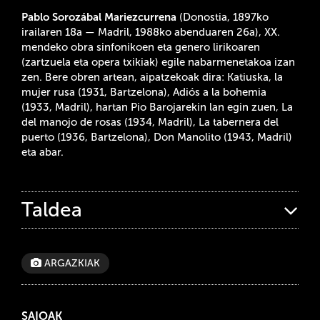
Pablo Sorozábal Mariezcurrena
(Donostia, 1897ko
irailaren 18a — Madril, 1988ko abenduaren 26a), XX.
mendeko obra sinfonikoen eta genero lirikoaren
(zartzuela eta opera txikiak) egile nabarmenetakoa izan
zen. Bere obren artean, aipatzekoak dira: Katiuska, la
mujer rusa (1931, Bartzelona), Adiós a la bohemia
(1933, Madril), hartan Pio Barojarekin lan egin zuen, La
del manojo de rosas (1934, Madril), La tabernera del
puerto (1936, Bartzelona), Don Manolito (1943, Madril)
eta abar.
Taldea
ARGAZKIAK
SAIOAK