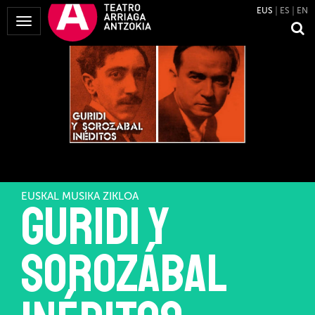
EUS
ES
EN
Menua
erakutsi
EUSKAL MUSIKA ZIKLOA
Guridi y
Sorozábal