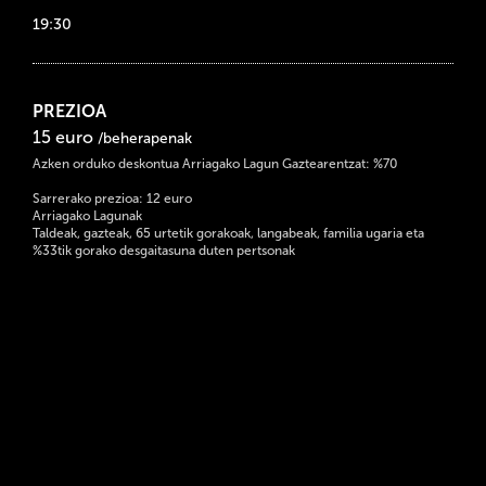
19:30
PREZIOA
15 euro
/beherapenak
Azken orduko deskontua Arriagako Lagun Gaztearentzat: %70
Sarrerako prezioa: 12 euro
Arriagako Lagunak
Taldeak, gazteak, 65 urtetik gorakoak, langabeak, familia ugaria eta
%33tik gorako desgaitasuna duten pertsonak