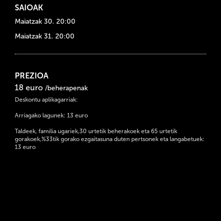
SAIOAK
Maiatzak 30. 20:00
Maiatzak 31. 20:00
PREZIOA
18 euro
/beherapenak
Deskontu aplikagarriak:
Arriagako lagunek: 13 euro
Taldeek, familia ugariek,30 urtetik beherakoek eta 65 urtetik
gorakoek,%33tik gorako ezgaitasuna duten pertsonek eta langabetuek:
13 euro