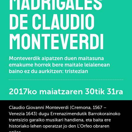
Madrigales
de Claudio
Monteverdi
Monteverdik aipatzen duen maitasuna
emakume horrek bere maitale leialenean
baino ez du aurkitzen: tristezian
2017ko maiatzaren 30tik 31ra
Claudio Giovanni Monteverdi (Cremona, 1567 –
Venezia 1643) dugu Errenazimendutik Barrokorainoko
trantsizio garaiko musikari handiena, eta baita ere
historiako lehen operatzat jo den L’Orfeo obraren