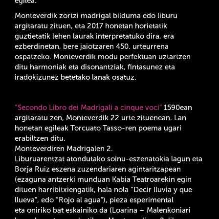
egilea.
Monteverdik zortzi madrigal bilduma edo liburu
argitaratu zituen, eta 2017 honetan horietatik
guztietatik lehen laurak interpretatuko dira, era
ezberdinetan, bere jaiotzaren 450. urteurrena
ospatzeko. Monteverdik modu perfektuan uztartzen
ditu harmoniak eta disonantziak, fintasunez eta
iradokizunez betetako lanak osatuz.
“Secondo Libro dei Madrigali a cinque voci”
1590ean
argitaratu zen, Monteverdik 22 urte zituenean. Lan
honetan egileak Torcuato Tasso-ren poema ugari
erabiltzen ditu.
Monteverdiren Madrigalen 2.
Liburuarentzat atondutako soinu-eszenatokia lagun eta
Borja Ruiz eszena zuzendariaren agintaritzapean
(ezaguna antzerki munduan Kabia Teatroarekin egin
dituen harribitxiengatik, hala nola “Decir lluvia y que
llueva”, edo “Rojo al agua”), pieza esperimental
eta oniriko bat eskainiko da (
Loarina – Malenkoniari