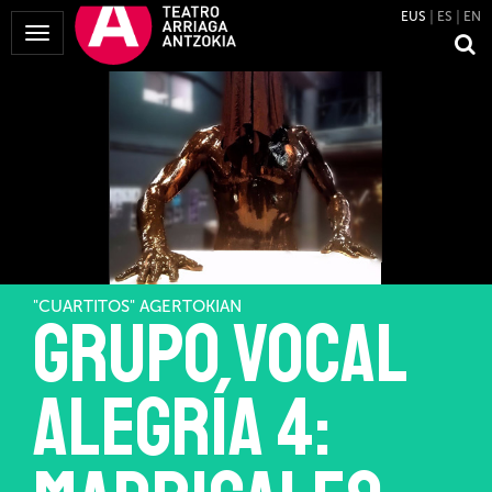
EUS
ES
EN
Menua
erakutsi
"CUARTITOS" AGERTOKIAN
Grupo Vocal
Alegría 4: