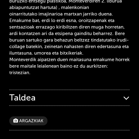
buruzko entsegu plastikoa, Monteverdiren 2. liburua
abiapuntutzat hartuta)
, malenkonian
oinarritutako imajinarioa martxan jarriko duena.
Emakume bat, erdi lo erdi esna, oroitzapenak eta
sentsazioak errazago kiribiltzen diren muga horretan,
ardi kontatzen ari da etsipena gainditu beharrez. Bere
buruan sartuko gara behazun beltzez tindatutako irudi-
collage batekin, zeinetan nahasten diren edertasuna eta
iluntasuna, umorea eta bitxikeriak.
Monteverdik aipatzen duen maitasuna emakume horrek
bere maitale leialenean baino ez du aurkitzen:
tristezian.
Taldea
ARGAZKIAK