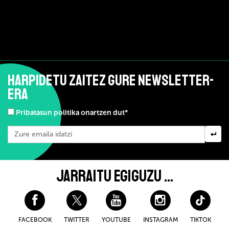
HARPIDETU ZAITEZ GURE NEWSLETTER-
ERA
Pribatasun politika onartzen dut*
JARRAITU EGIGUZU ...
FACEBOOK
TWITTER
YOUTUBE
INSTAGRAM
TIKTOK