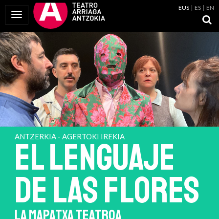
EUS
ES
EN
Menua erakutsi
ANTZERKIA - AGERTOKI IREKIA
EL LENGUAJE
DE LAS FLORES
LA MAPATXA TEATROA