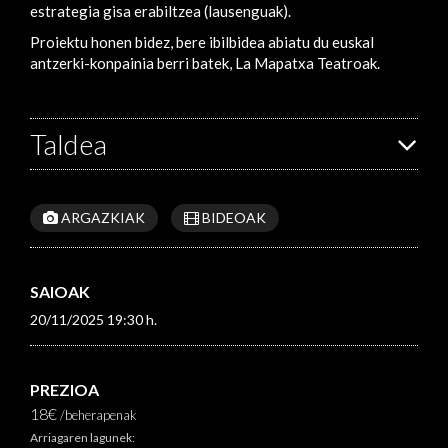
estrategia gisa erabiltzea (lausenguak).
Proiektu honen bidez, bere ibilbidea abiatu du euskal
antzerki-konpainia berri batek, La Mapatxa Teatroak.
Taldea
ARGAZKIAK
BIDEOAK
SAIOAK
20/11/2025 19:30 h.
PREZIOA
18€
/beherapenak
Arriagaren lagunek: