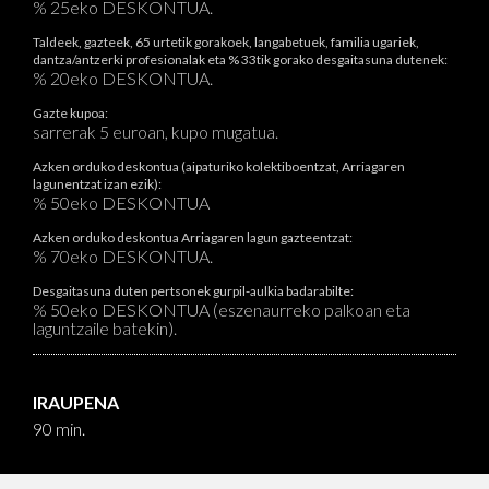
% 25eko DESKONTUA.
Taldeek, gazteek, 65 urtetik gorakoek, langabetuek, familia ugariek,
dantza/antzerki profesionalak eta % 33tik gorako desgaitasuna dutenek:
% 20eko DESKONTUA.
Gazte kupoa:
sarrerak 5 euroan, kupo mugatua.
Azken orduko deskontua (aipaturiko kolektiboentzat, Arriagaren
lagunentzat izan ezik):
% 50eko DESKONTUA
Azken orduko deskontua Arriagaren lagun gazteentzat:
% 70eko DESKONTUA.
Desgaitasuna duten pertsonek gurpil-aulkia badarabilte:
% 50eko DESKONTUA (eszenaurreko palkoan eta
laguntzaile batekin).
IRAUPENA
90 min.