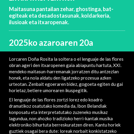
Maitasuna pantailan zehar, ghostinga, bat-
egiteak eta desadostasunak, koldarkeria,
ilusioak eta itxaropenak.
2025ko azaroaren 20a
Lorcaren Doña Rosita la soltera o el lenguaje de las flores
obran ageri den itxaropenen gaia abiapuntu hartuta, XXI.
mendeko maitasun-harremanak jorratzen ditu antzezlan
honek, eta nola aldatu den ligatzeko prozesua azken
urteotan. Zenbait egoeraren bidez, gogoeta egiten du gai
horietaz, betiere umorearen ikuspegitik.
El lenguaje de las flores zortzi lorez edo koadro
dramatikoz osatutako komedia da, Ibon Belandiak
konposatu eta interpretatutako zuzeneko musikaz
lagundua, non ahozko tradizioko herri-kantak musika
elektroniko bihurtuta berreskuratzen diren. Kantu horiek
guztiek osagai bera dute: loreak norbait konkistatzeko