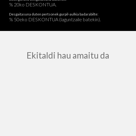
% 20ko DESKONTUA.
Desgaitasuna duten pertsonek gurpil-aulkia badarabilte:
% 50eko DESKONTUA (laguntzaile batekin).
Ekitaldi hau amaitu da