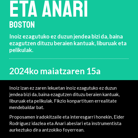
ETA ANARI
BOSTON
Inoiz ezagutuko ez duzun jendea bizi da, baina
ezagutzen dituzu beraien kantuak, liburuak eta
pelikulak.
2024ko maiatzaren 15a
Inoiz izan ez zaren lekuetan inoiz ezagutuko ez duzun
jendea bizi da, baina ezagutzen dituzu beraien kantuak,
liburuak eta pelikulak. Fikzio konpartituen errealitate
mendebaldar bat.
Proposamen iradokitzaile eta interesgarri honekin, Eider
Rodríguez idazlea eta Anari abeslari eta instrumentista
aurkeztuko dira antzokiko foyerrean.