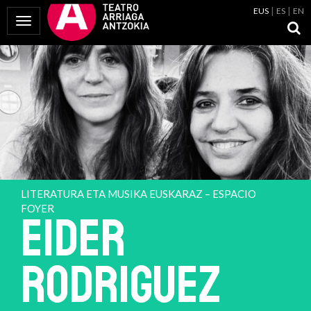
EUS
ES
EN
Menua erakutsi
LITERATURA ETA MUSIKA EUSKARAZ – ESPACIO
FOYER
EIDER
RODRIGUEZ