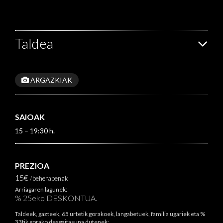
Taldea
ARGAZKIAK
SAIOAK
15 – 19:30 h.
PREZIOA
15€
/beherapenak
Arriagaren lagunek:
% 25eko DESKONTUA.
Taldeek, gazteek, 65 urtetik gorakoek, langabetuek, familia ugariek eta %
33tik gorako desgaitasuna dutenek: