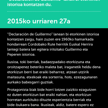
istorioa kontatzen du.
2015ko urriaren 27a
“Declaración de Guillermo” lanean bi etorkinen istorioa
kontatzen zaigu, hain zuzen ere 1960ko hamarkada
hondarrean Cordobako Rute herritik Euskal Herrira
lantegi batera lan egitera iritsitako Guillermo eta
Peperen istorioa.
Ilusioa, toki berriak, badaezpadako etorkizuna eta
oroitzapenez beteriko maleta bat, iraganetik heldu dena
etorkizun berri bat eraiki beharrez, atzean utzirik
maitasuna, etxekoak eta sorterria, hots, ezezagunaren
aurkako babesgarri guztiak.
Protagonista biak bide horri lotzen zaizkio ezagutzen
ez duten etorkizun bat eraiki nahian, eta etorkizun
horretan aurkituko dituzte esperientzia berriak eta
bide-bukaera bana. Ikusleak, aldiz, batere espero ez