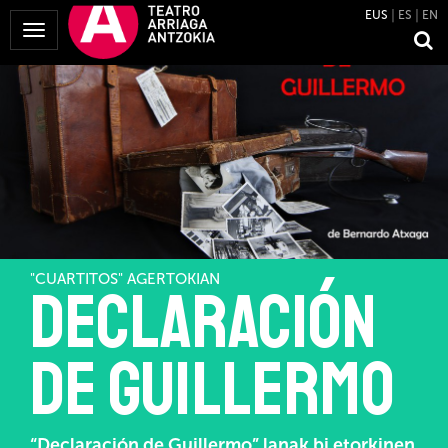
EUS
ES
EN
Menua
erakutsi
"CUARTITOS" AGERTOKIAN
Declaración
de Guillermo
“Declaración de Guillermo” lanak bi etorkinen