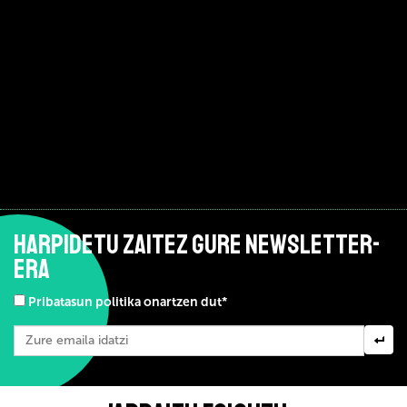
HARPIDETU ZAITEZ GURE NEWSLETTER-
ERA
Pribatasun politika onartzen dut*