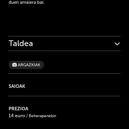
duen amaiera bat.
Taldea
ARGAZKIAK
SAIOAK
PREZIOA
14 euro
/ Beherapenekin