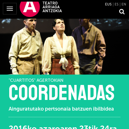
EUS
ES
EN
Menua
erakutsi
"CUARTITOS" AGERTOKIAN
Coordenadas
Ainguratutako pertsonaia batzuen ibilbidea
2016ko azaroaren 23tik 24ra