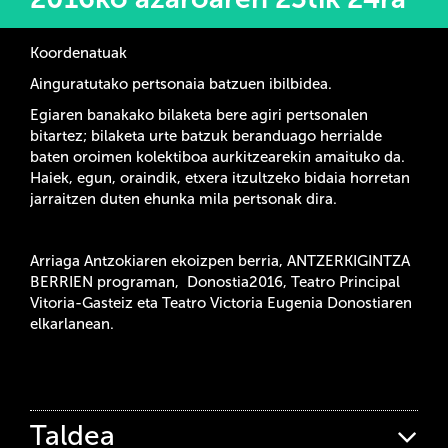
Koordenatuak
Ainguratutako pertsonaia batzuen ibilbidea.
Egiaren banakako bilaketa bere agiri pertsonalen
bitartez; bilaketa urte batzuk beranduago herrialde
baten oroimen kolektiboa aurkitzearekin amaituko da.
Haiek, egun, oraindik, etxera itzultzeko bidaia horretan
jarraitzen duten ehunka mila pertsonak dira.
Arriaga Antzokiaren ekoizpen berria, ANTZERKIGINTZA
BERRIEN programan, Donostia2016, Teatro Principal
Vitoria-Gasteiz eta Teatro Victoria Eugenia Donostiaren
elkarlanean.
Taldea