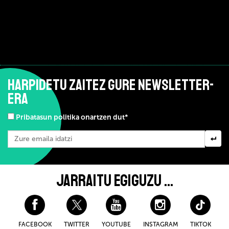
HARPIDETU ZAITEZ GURE NEWSLETTER-
ERA
Pribatasun politika onartzen dut*
JARRAITU EGIGUZU ...
FACEBOOK
TWITTER
YOUTUBE
INSTAGRAM
TIKTOK